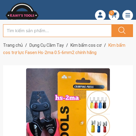
0
Trang chủ
Dụng Cụ Cầm Tay
Kìm bấm cos cơ
Kìm bấm
cos trợ lực Fasen Hs-2ma 0.5-6mm2 chính hãng