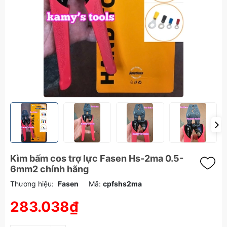
Kìm bấm cos trợ lực Fasen Hs-2ma 0.5-
6mm2 chính hãng
Thương hiệu:
Fasen
Mã:
cpfshs2ma
283.038₫