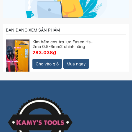
BẠN ĐANG XEM SẢN PHẨM
Kìm bấm cos trợ lực Fasen Hs-
2ma 0.5-6mm2 chính hãng
283.038₫
Cho vào giỏ
Mua ngay