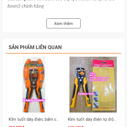
6mm2 chính hãng
Xem thêm
SẢN PHẨM LIÊN QUAN
KÌm tuốt dây điện, bấm cos đa năng, tự động Asaki Model AK-0339
Kìm tuốt dây điện tự động bấm cos cắt đa năng Lekon WX-D2 0.25-6mm2