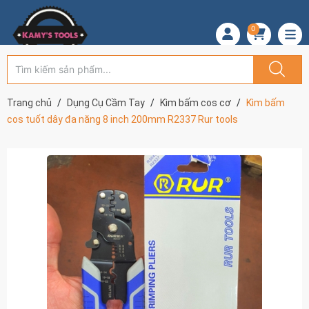
0
Trang chủ
Dụng Cụ Cầm Tay
Kìm bấm cos cơ
Kìm bấm
cos tuốt dây đa năng 8 inch 200mm R2337 Rur tools