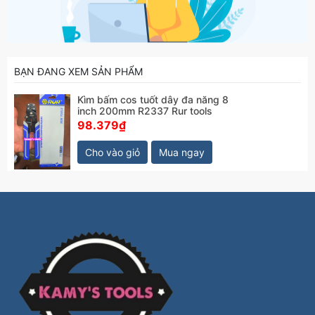
BẠN ĐANG XEM SẢN PHẨM
Kìm bấm cos tuốt dây đa năng 8
inch 200mm R2337 Rur tools
98.379₫
Cho vào giỏ
Mua ngay