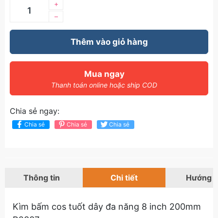
+
–
Thêm vào giỏ hàng
Mua ngay
Thanh toán online hoặc ship COD
Chia sẻ ngay:
Chia sẻ
Chia sẻ
Chia sẻ
Thông tin
Chi tiết
Hướng 
Kìm bấm cos tuốt dây đa năng 8 inch 200mm