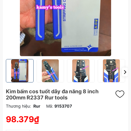
Kìm bấm cos tuốt dây đa năng 8 inch
200mm R2337 Rur tools
Thương hiệu:
Rur
Mã:
9153707
98.379₫