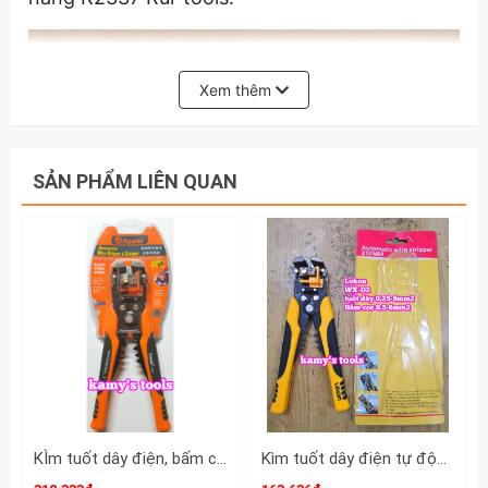
Xem thêm
SẢN PHẨM LIÊN QUAN
KÌm tuốt dây điện, bấm cos đa năng, tự động Asaki Model AK-0339
Kìm tuốt dây điện tự động bấm cos cắt đa năng Lekon WX-D2 0.25-6mm2