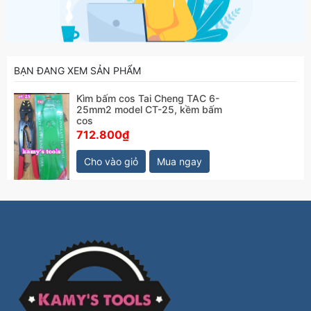
BẠN ĐANG XEM SẢN PHẨM
Kìm bấm cos Tai Cheng TAC 6-
25mm2 model CT-25, kềm bấm
cos
712.800₫
Cho vào giỏ
Mua ngay