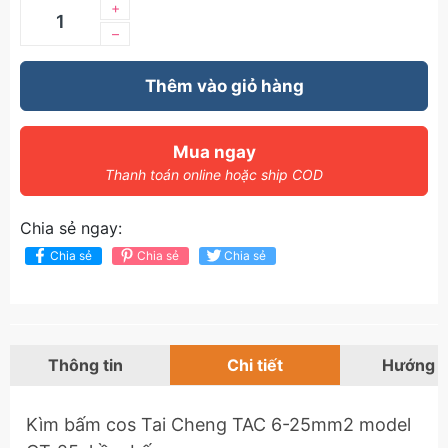
+
–
Thêm vào giỏ hàng
Mua ngay
Thanh toán online hoặc ship COD
Chia sẻ ngay:
Chia sẻ
Chia sẻ
Chia sẻ
Thông tin
Chi tiết
Hướng 
Kìm bấm cos Tai Cheng TAC 6-25mm2 model