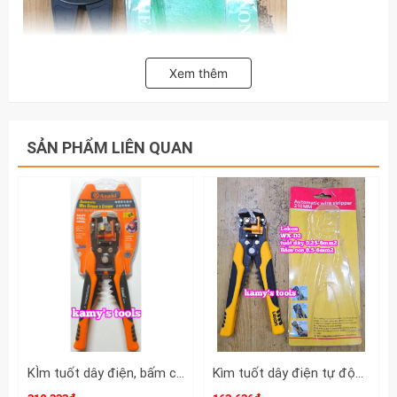
Xem thêm
SẢN PHẨM LIÊN QUAN
KÌm tuốt dây điện, bấm cos đa năng, tự động Asaki Model AK-0339
Kìm tuốt dây điện tự động bấm cos cắt đa năng Lekon WX-D2 0.25-6mm2