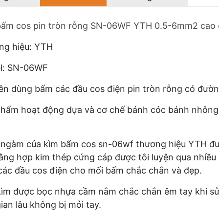
bấm cos pin tròn rỗng SN-06WF YTH 0.5-6mm2 cao 
ng hiệu: YTH
l: SN-06WF
n dùng bấm các đầu cos điện pin tròn rỗng có đườ
hẩm hoạt động dựa và cơ chế bánh cóc bánh nhông li
ngàm của kìm bấm cos sn-06wf thương hiệu YTH được
ằng hợp kim thép cứng cáp được tôi luyện qua nhiều 
ác đầu cos điện cho mối bấm chắc chắn và đẹp.
ìm được bọc nhựa cầm nắm chắc chắn êm tay khi sử
gian lâu không bị mỏi tay.