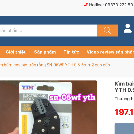
Hotline: 09370.222.80
Giới thiệu
Sản phẩm
Tin tức
Video review sản ph
ìm bấm cos pin tròn rỗng SN-06WF YTH 0.5-6mm2 cao cấp
Kìm bấ
YTH 0.
Thương hi
197.