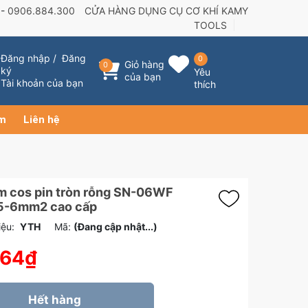
 -
0906.884.300
CỬA HÀNG DỤNG CỤ CƠ KHÍ KAMY
TOOLS
Đăng nhập
/
Đăng
0
Giỏ hàng
0
ký
Yêu
của bạn
Tài khoản của bạn
thích
ẩm
Liên hệ
m cos pin tròn rỗng SN-06WF
5-6mm2 cao cấp
ệu:
YTH
Mã:
(Đang cập nhật...)
164₫
Hết hàng