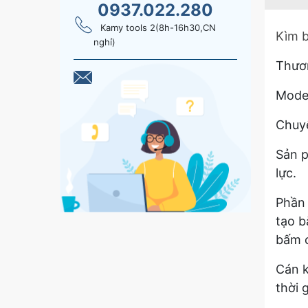
0937.022.280
Kamy tools 2(8h-16h30,CN
Kìm 
nghỉ)
Thươ
Mode
Chuyê
Sản p
lực.
Phần 
tạo b
bấm c
Cán k
thời 