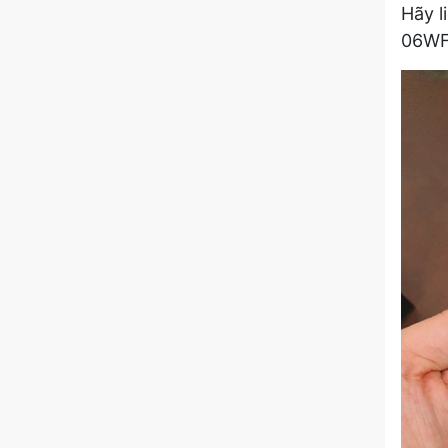
Hãy l
06WF