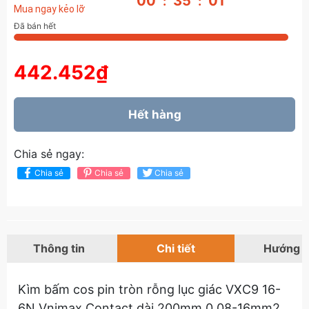
00
34
59
:
:
Mua ngay kẻo lỡ
Đã bán hết
442.452₫
Hết hàng
Chia sẻ ngay:
Chia sẻ
Chia sẻ
Chia sẻ
Thông tin
Chi tiết
Hướng 
Kìm bấm cos pin tròn rỗng lục giác VXC9 16-
6N Vnimax Contact dài 200mm 0.08-16mm2