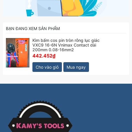
BẠN ĐANG XEM SẢN PHẨM
Kìm bấm cos pin tròn rỗng lục giác
VXC9 16-6N Vnimax Contact dài
200mm 0.08-16mm2
442.452₫
Cho vào giỏ
Mua ngay