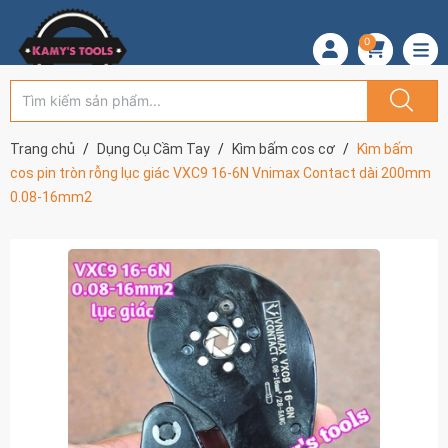
0
Trang chủ
Dụng Cụ Cầm Tay
Kìm bấm cos cơ
Kìm bấm
cos pin tròn rỗng lục giác VXC9 16-6N Vnimax Contact dài 200mm
0.08-16mm2