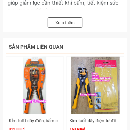
giúp giảm lực cần thiết khi bấm, tiết kiệm sức
lực cho người sử dụng.
Ứng dụng: Thường được sử dụng trong các
Xem thêm
công việc điện dân dụng và công nghiệp, đặc
biệt là trong việc lắp đặt và sửa chữa hệ thống
điện.
SẢN PHẨM LIÊN QUAN
Hãy liên hệ với kamytools để biết thêm thông
tin chi tiết sản phẩm kìm bấm cos pin tròn
rỗng lục giác VXC9 16-6N Vnimax Contact dài
200mm 0.08-16mm2.
KÌm tuốt dây điện, bấm cos đa năng, tự động Asaki Model AK-0339
Kìm tuốt dây điện tự động bấm cos cắt đa năng Lekon WX-D2 0.25-6mm2
312.333₫
163.636₫