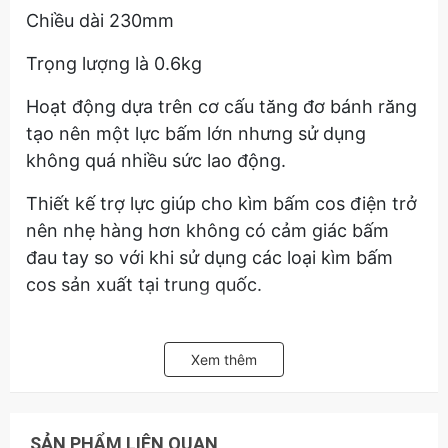
Chiều dài 230mm
Trọng lượng là 0.6kg
Hoạt động dựa trên cơ cấu tăng đơ bánh răng
tạo nên một lực bấm lớn nhưng sử dụng
không quá nhiều sức lao động.
Thiết kế trợ lực giúp cho kìm bấm cos điện trở
nên nhẹ hàng hơn không có cảm giác bấm
đau tay so với khi sử dụng các loại kìm bấm
cos sản xuất tại trung quốc.
Hãy liên hệ với kamytools để được biết thêm
thông tin chi tiết của sản phảm Kìm bấm cos
Xem thêm
OPT LY-03B 0.5-6mm2.
SẢN PHẨM LIÊN QUAN