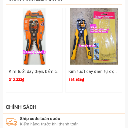
KÌm tuốt dây điện, bấm cos đa năng, tự động Asaki Model AK-0339
Kìm tuốt dây điện tự động bấm cos cắt đa năng Lekon WX-D2 0.25-6mm2
312.333₫
163.636₫
CHÍNH SÁCH
Ship code toàn quốc
Kiểm hàng trước khi thanh toán