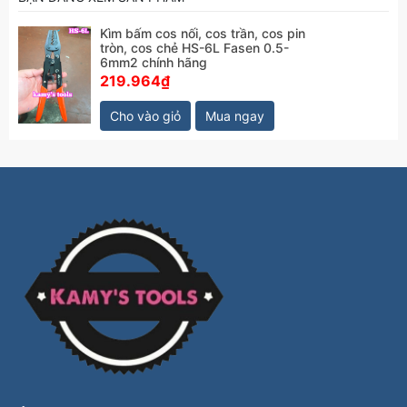
Kìm bấm cos nối, cos trần, cos pin
tròn, cos chẻ HS-6L Fasen 0.5-
6mm2 chính hãng
219.964₫
Cho vào giỏ
Mua ngay