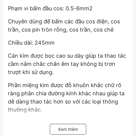
Phạm vi bấm đầu cos: 0.5-6mm2
Chuyên dùng để bấm các đầu cos điện, cos
trần, cos pin tròn rỗng, cos trần, cos chẻ
Chiều dài: 245mm
Cán kìm được bọc cao su dày giúp ta thao tác
cầm nắm chắc chắn êm tay không bị trơn
trượt khi sử dụng.
Phần miệng kìm được đỗ khuôn khắc chữ rõ
ràng phân chia đường kính khác nhau giúp ta
dễ dàng thao tác hơn so với các loại thông
thường khác.
Hãy liên hệ với kamytools để biết thêm thông
Xem thêm
tin chi tiết sản phẩm kìm bấm cos nối, cos