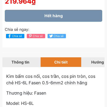
219.964₫
Hết hàng
Chia sẻ ngay:
Chia sẻ
Chia sẻ
Chia sẻ
Thông tin
Chi tiết
Hướng 
Kìm bấm cos nối, cos trần, cos pin tròn, cos
chẻ HS-6L Fasen 0.5-6mm2 chính hãng
Thương hiệu: Fasen
Model: HS-6L