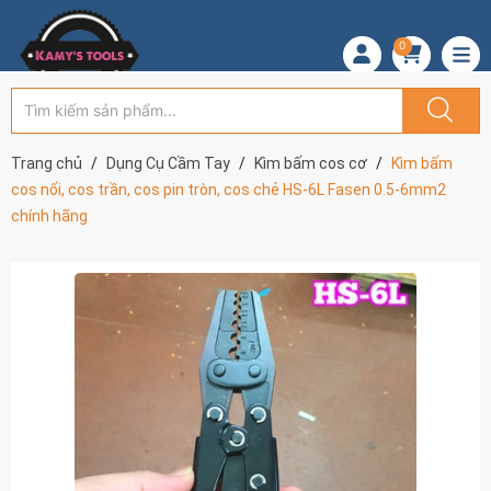
0
Trang chủ
Dụng Cụ Cầm Tay
Kìm bấm cos cơ
Kìm bấm
cos nối, cos trần, cos pin tròn, cos chẻ HS-6L Fasen 0.5-6mm2
chính hãng