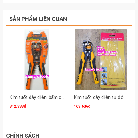
trần, cos pin tròn, cos chẻ HS-6L Fasen 0.5-
6mm2 chính hãng.
SẢN PHẨM LIÊN QUAN
KÌm tuốt dây điện, bấm cos đa năng, tự động Asaki Model AK-0339
Kìm tuốt dây điện tự động bấm cos cắt đa năng Lekon WX-D2 0.25-6mm2
312.333₫
163.636₫
CHÍNH SÁCH