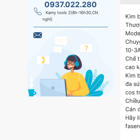
0937.022.280
Kamy tools 2(8h-16h30,CN
Kìm b
nghỉ)
Thươn
Mode
Chuyê
10-3
Chế t
cao k
Kìm b
đa sứ
cos t
Chiề
Cán đ
Hãy l
fasen