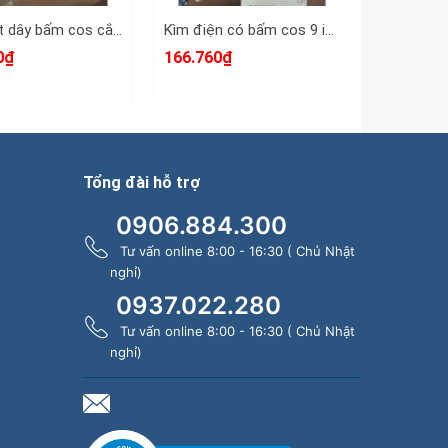
Kìm tuốt dây bấm cos cắt cáp đa năng 3 trong 1 RUR R2350
Kìm điện có bấm cos 9 inch 225mm RUR tools R2159
0₫
166.760₫
83.047₫
Tổng đài hỗ trợ
0906.884.300
Tư vấn online 8:00 - 16:30 ( Chủ Nhật
nghỉ)
0937.022.280
Tư vấn online 8:00 - 16:30 ( Chủ Nhật
nghỉ)