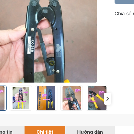
Chia sẻ 
g tin
Chi tiết
Hướng dẫn