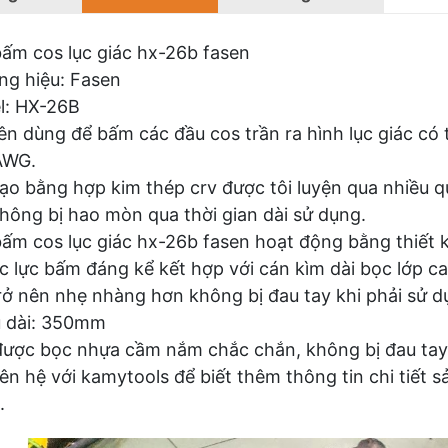
ấm cos lục giác hx-26b fasen
g hiệu: Fasen
l: HX-26B
n dùng để bấm các đầu cos trần ra hình lục giác có
AWG.
ạo bằng hợp kim thép crv được tôi luyện qua nhiều q
hông bị hao mòn qua thời gian dài sử dụng.
ấm cos lục giác hx-26b fasen hoạt động bằng thiết kế
c lực bấm đáng kể kết hợp với cán kìm dài bọc lớp c
rở nên nhẹ nhàng hơn không bị đau tay khi phải sử dụn
u dài: 350mm
ược bọc nhựa cầm nắm chắc chắn, không bị đau tay k
iên hệ với kamytools để biết thêm thông tin chi tiết
.