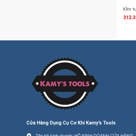
312.3
Cửa Hàng Dụng Cụ Cơ Khí Kamy’s Tools
Tên hộ kinh doanh: HỘ KINH DOANH CỬA HÀNG