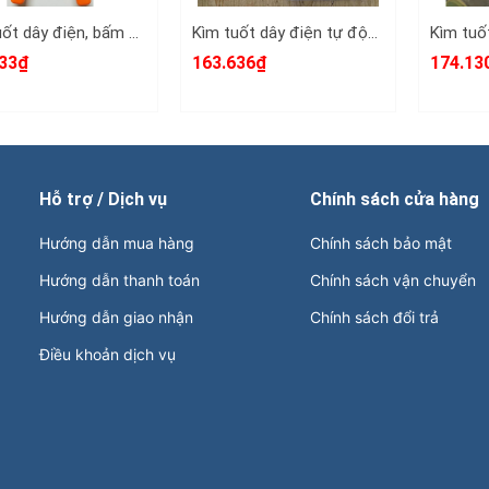
KÌm tuốt dây điện, bấm cos đa năng, tự động Asaki Model AK-0339
Kìm tuốt dây điện tự động bấm cos cắt đa năng Lekon WX-D2 0.25-6mm2
33₫
163.636₫
174.13
Hỗ trợ / Dịch vụ
Chính sách cửa hàng
Hướng dẫn mua hàng
Chính sách bảo mật
Hướng dẫn thanh toán
Chính sách vận chuyển
Hướng dẫn giao nhận
Chính sách đổi trả
Điều khoản dịch vụ