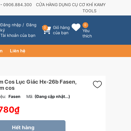
 -
0906.884.300
CỬA HÀNG DỤNG CỤ CƠ KHÍ KAMY
TOOLS
Đăng nhập
/
Đăng
0
Giỏ hàng
0
ký
Yêu
của bạn
Tài khoản của bạn
thích
ẩm
Liên hệ
m Cos Lục Giác Hx-26b Fasen,
m cos
ệu:
Fasen
Mã:
(Đang cập nhật...)
.780₫
Hết hàng