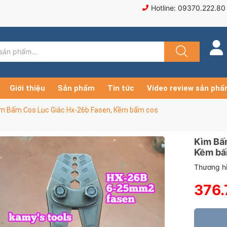
Hotline: 09370.222.80
Giới thiệu
Sản phẩm
Tin tức
Video review sản ph
ìm Bấm Cos Lục Giác Hx-26b Fasen, Kềm bấm cos
Kìm Bấ
Kềm bấ
Thương hi
376