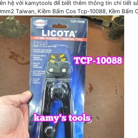
iên hệ với kamytools để biết thêm thông tin chi tiế
10mm2 Taiwan, Kiềm Bấm Cos Tcp-10088, Kềm Bấm 