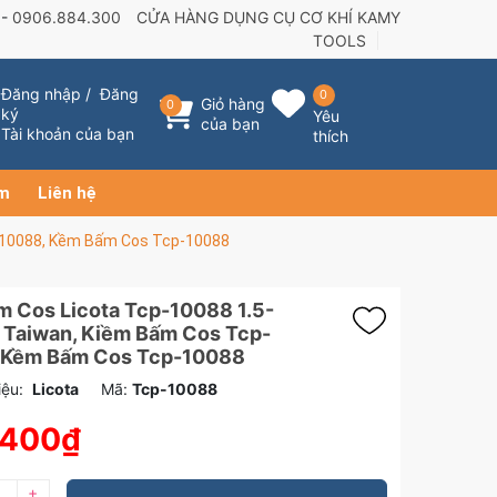
 -
0906.884.300
CỬA HÀNG DỤNG CỤ CƠ KHÍ KAMY
TOOLS
Đăng nhập
/
Đăng
0
Giỏ hàng
0
ký
Yêu
của bạn
Tài khoản của bạn
thích
ẩm
Liên hệ
-10088, Kềm Bấm Cos Tcp-10088
m Cos Licota Tcp-10088 1.5-
Taiwan, Kiềm Bấm Cos Tcp-
 Kềm Bấm Cos Tcp-10088
ệu:
Licota
Mã:
Tcp-10088
.400₫
+