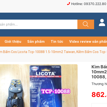
Hotline: 09370.222.80
Giới thiệu
Sản phẩm
Tin tức
Video review sản ph
ìm Bấm Cos Licota Tcp-10088 1.5-10mm2 Taiwan, Kiềm Bấm Cos Tcp
Kìm Bấ
10mm2 
10088,
Thương hi
862