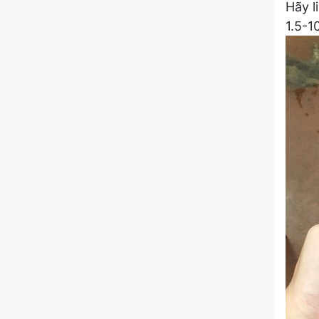
Hãy l
1.5-