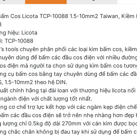
Bấm Cos Licota TCP-10088 1.5-10mm2 Taiwan, Kiềm
8
g hiệu: Licota
l: TCP-10088
s tools chuyên phân phối các loại kìm bấm cos, kiề
huyên dùng để bấm các đầu cos điện với nhiều đường
os điện mà người ta chọn sử dụng kìm bấm cos tương 
ng cụ bấm cos bằng tay chuyên dùng để bấm các đầ
S, 1.5-10mm2 theo hệ DIN.
uất chính hãng tại đài loan với thương hiệu licota nổ
ngành điện với chất lượng tốt nhất.
ng cơ chế trợ lực kết hợp với các ngàm kẹp điện ch
bấm các đầu cos điện sẽ trở nên nhẹ nhàng hơn đẹp h
 lượng chỉ 0.5kg độ dài 270mm với cán kìm được bọc
ng chắc chắn không bị đau tay khi sử dụng để bấm cá