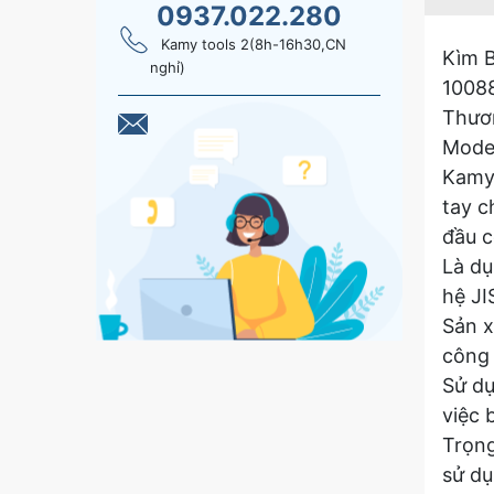
0937.022.280
Kamy tools 2(8h-16h30,CN
Kìm 
nghỉ)
1008
Thươn
Mode
Kamy’
tay c
đầu c
Là dụ
hệ JI
Sản x
công 
Sử dụ
việc 
Trọng
sử dụ