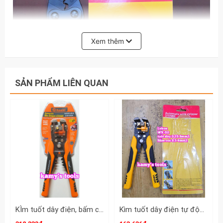
Xem thêm
SẢN PHẨM LIÊN QUAN
KÌm tuốt dây điện, bấm cos đa năng, tự động Asaki Model AK-0339
Kìm tuốt dây điện tự động bấm cos cắt đa năng Lekon WX-D2 0.25-6mm2