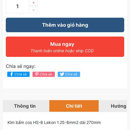
+
–
Thêm vào giỏ hàng
Mua ngay
Thanh toán online hoặc ship COD
Chia sẻ ngay:
Chia sẻ
Chia sẻ
Chia sẻ
Thông tin
Chi tiết
Hướng 
Kìm bấm cos HS-8 Lekon 1.25-8mm2 dài 270mm