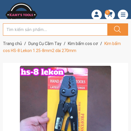
0
Trang chủ
Dụng Cụ Cầm Tay
Kìm bấm cos cơ
Kìm bấm
cos HS-8 Lekon 1.25-8mm2 dài 270mm