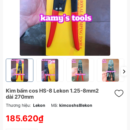
Kìm bấm cos HS-8 Lekon 1.25-8mm2
dài 270mm
Thương hiệu:
Lekon
Mã:
kimcoshs8lekon
185.620₫