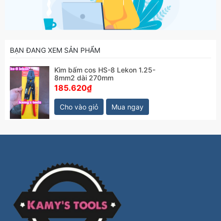
BẠN ĐANG XEM SẢN PHẨM
Kìm bấm cos HS-8 Lekon 1.25-
8mm2 dài 270mm
185.620₫
Cho vào giỏ
Mua ngay