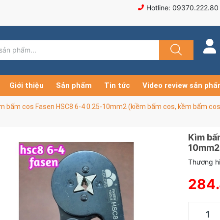
Hotline: 09370.222.80
Giới thiệu
Sản phẩm
Tin tức
Video review sản ph
ìm bấm cos Fasen HSC8 6-4 0.25-10mm2 (kiềm bấm cos, kềm bấm cos
Kìm bấ
10mm2 
Thương hi
284