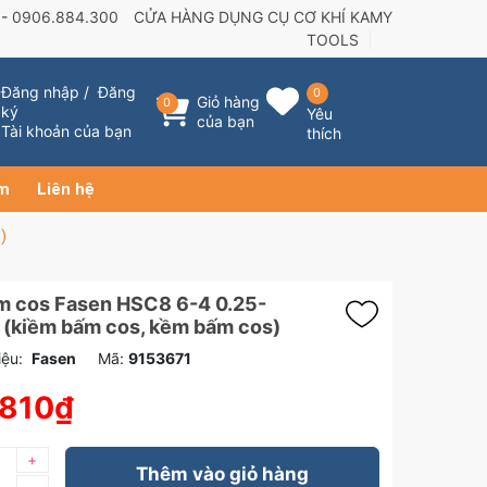
 -
0906.884.300
CỬA HÀNG DỤNG CỤ CƠ KHÍ KAMY
TOOLS
Đăng nhập
/
Đăng
0
Giỏ hàng
0
ký
Yêu
của bạn
Tài khoản của bạn
thích
ẩm
Liên hệ
)
m cos Fasen HSC8 6-4 0.25-
(kiềm bấm cos, kềm bấm cos)
ệu:
Fasen
Mã:
9153671
.810₫
+
Thêm vào giỏ hàng