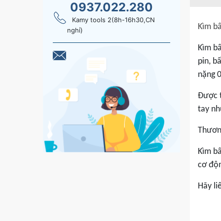
0937.022.280
Kamy tools 2(8h-16h30,CN
Kìm b
nghỉ)
Kìm bấ
pin, b
nặng 0
Được t
tay nh
Thương
Kìm bấ
cơ độn
Hãy li