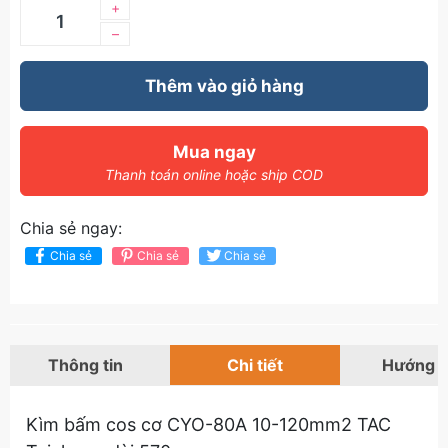
+
–
Thêm vào giỏ hàng
Mua ngay
Thanh toán online hoặc ship COD
Chia sẻ ngay:
Chia sẻ
Chia sẻ
Chia sẻ
Thông tin
Chi tiết
Hướng 
Kìm bấm cos cơ CYO-80A 10-120mm2 TAC