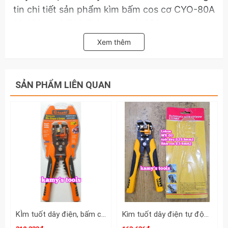
tin chi tiết sản phẩm kìm bấm cos cơ CYO-80A
10-120mm2 TAC Taicheng dài 570mm.
Xem thêm
SẢN PHẨM LIÊN QUAN
KÌm tuốt dây điện, bấm cos đa năng, tự động Asaki Model AK-0339
Kìm tuốt dây điện tự động bấm cos cắt đa năng Lekon WX-D2 0.25-6mm2