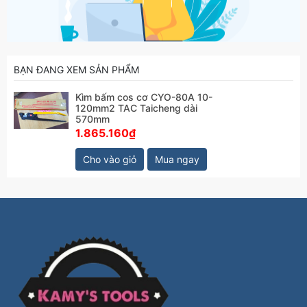
BẠN ĐANG XEM SẢN PHẨM
Kìm bấm cos cơ CYO-80A 10-
120mm2 TAC Taicheng dài
570mm
1.865.160₫
Cho vào giỏ
Mua ngay