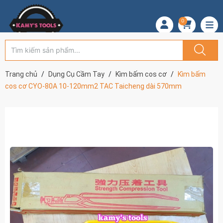
0
Trang chủ
Dụng Cụ Cầm Tay
Kìm bấm cos cơ
Kìm bấm
cos cơ CYO-80A 10-120mm2 TAC Taicheng dài 570mm