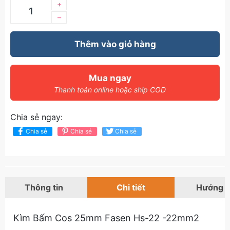
+
–
Thêm vào giỏ hàng
Mua ngay
Thanh toán online hoặc ship COD
Chia sẻ ngay:
Chia sẻ
Chia sẻ
Chia sẻ
Thông tin
Chi tiết
Hướng 
Kìm Bấm Cos 25mm Fasen Hs-22 -22mm2