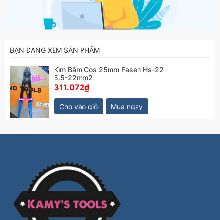
BẠN ĐANG XEM SẢN PHẨM
Kìm Bấm Cos 25mm Fasen Hs-22
5.5-22mm2
311.072₫
Cho vào giỏ
Mua ngay