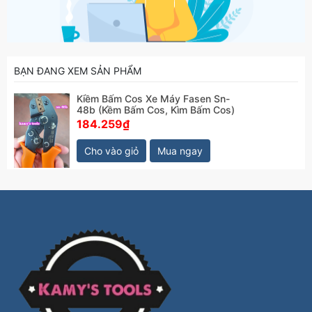
BẠN ĐANG XEM SẢN PHẨM
Kiềm Bấm Cos Xe Máy Fasen Sn-
48b (Kềm Bấm Cos, Kìm Bấm Cos)
184.259₫
Cho vào giỏ
Mua ngay