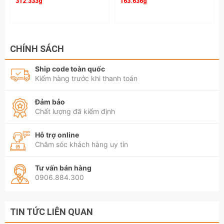
bận.
312.333₫
163.636₫
Hãy liên hệ với
Kamytools
để biết thêm thông
tin chi tiết sản phẩm
kìm bấm cos xe máy
CHÍNH SÁCH
fasen sn-48b chính hãng
.
Ship code toàn quốc
Kiểm hàng trước khi thanh toán
Đảm bảo
Chất lượng đã kiểm định
Hỗ trợ online
Chăm sóc khách hàng uy tín
Tư vấn bán hàng
0906.884.300
TIN TỨC LIÊN QUAN