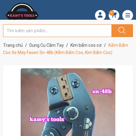
0
Trang chủ
Dụng Cụ Cầm Tay
Kìm bấm cos cơ
Kiềm Bấm
Cos Xe Máy Fasen Sn-48b (Kềm Bấm Cos, Kìm Bấm Cos)