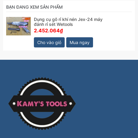
BẠN ĐANG XEM SẢN PHẨM
Dụng cụ gõ rỉ khí nén Jex-24 máy
đánh rỉ sét Wetools
2.452.064₫
Cho vào giỏ
Mua ngay