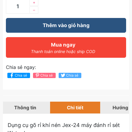
+
–
Thêm vào giỏ hàng
Mua ngay
Thanh toán online hoặc ship COD
Chia sẻ ngay:
Chia sẻ
Chia sẻ
Chia sẻ
Thông tin
Chi tiết
Hướng 
Dụng cụ gõ rỉ khí nén Jex-24 máy đánh rỉ sét