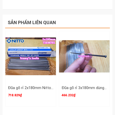
SẢN PHẨM LIÊN QUAN
Đũa gõ rỉ 2x180mm Nitto TA98781
Đũa gõ rỉ 3x180mm dùng cho máy đánh gỏ rỉ jex 24 và jex-28
718.829₫
466.232₫