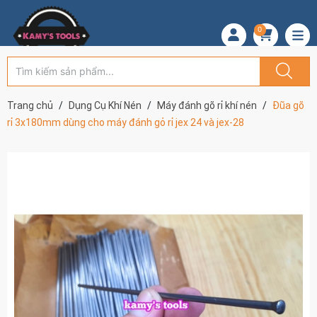
0
Trang chủ
Dụng Cụ Khí Nén
Máy đánh gõ rỉ khí nén
Đũa gõ
rỉ 3x180mm dùng cho máy đánh gỏ rỉ jex 24 và jex-28