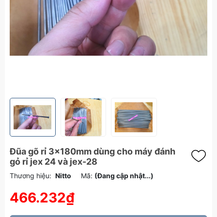
Đũa gõ rỉ 3x180mm dùng cho máy đánh
gỏ rỉ jex 24 và jex-28
Thương hiệu:
Nitto
Mã:
(Đang cập nhật...)
466.232₫