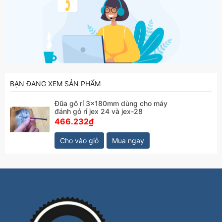
BẠN ĐANG XEM SẢN PHẨM
Đũa gõ rỉ 3x180mm dùng cho máy
đánh gỏ rỉ jex 24 và jex-28
466.232₫
Cho vào giỏ
Mua ngay