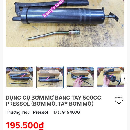
DỤNG CỤ BƠM MỠ BẰNG TAY 500CC
PRESSOL (BƠM MỠ, TAY BƠM MỠ)
Thương hiệu:
Pressol
Mã:
9154076
195.500₫