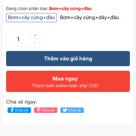
Đang chọn phân loại:
Bơm+cây cứng+đầu
Bơm+cây cứng+đầu
Bơm+cây cứng+dây+đầu
+
–
Thêm vào giỏ hàng
Mua ngay
Thanh toán online hoặc ship COD
Chia sẻ ngay:
Chia sẻ
Chia sẻ
Chia sẻ