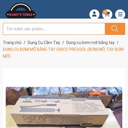
0
Trang chủ
Dụng Cụ Cầm Tay
Dụng cụ bơm mỡ bằng tay
DỤNG CỤ BƠM MỠ BẰNG TAY 500CC PRESSOL (BƠM MỠ, TAY BƠM
MỠ)