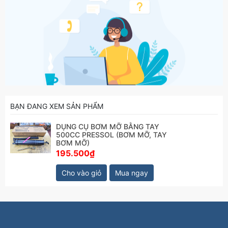
BẠN ĐANG XEM SẢN PHẨM
DỤNG CỤ BƠM MỠ BẰNG TAY
500CC PRESSOL (BƠM MỠ, TAY
BƠM MỠ)
195.500₫
Cho vào giỏ
Mua ngay