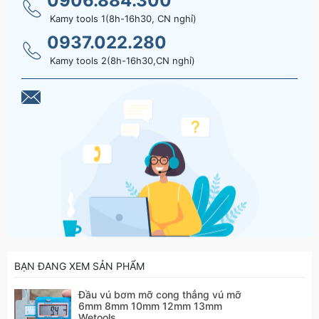
0906.884.300
thẳng vú mỡ 6mm 8mm 10mm 12mm 13mm
Kamy tools 1(8h-16h30, CN nghỉ)
Wetools
0937.022.280
Kamy tools 2(8h-16h30,CN nghỉ)
BẠN ĐANG XEM SẢN PHẨM
Đầu vú bơm mỡ cong thẳng vú mỡ
6mm 8mm 10mm 12mm 13mm
Wetools