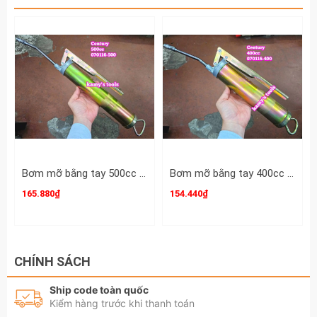
loại cong 45 độ
Vũ mỡ cong 10mm có chiều dài khoảng
25mm, loại cong 45 độ
Vú mỡ cong 12mm có chiều dài khoảng
23mm, loại cong 45 độ
Vú mỡ cong 13mm có chiều dài khoảng
26mm, loại cong 45 độ
Bơm mỡ bằng tay 500cc Century 070116-500
Bơm mỡ bằng tay 400cc Century 070116-400
CHÚ Ý: TÙY THEO ĐỢT HÀNG KÍCH THƯỚC
165.880₫
154.440₫
CÓ THỂ THAY ĐỔI NÊN CÁC BẠN NÊN LIÊN
HỆ VỚI SHOP KHI MUỐN BIẾT CHÍNH XÁC
THÔNG TIN HƠN.
CHÍNH SÁCH
Vú mỡ là một van một chiều, cho phép bơm
Ship code toàn quốc
mỡ bôi trơn vào các chi tiết máy móc thông
Kiểm hàng trước khi thanh toán
qua súng bơm mỡ, đồng thời ngăn mỡ rò rỉ