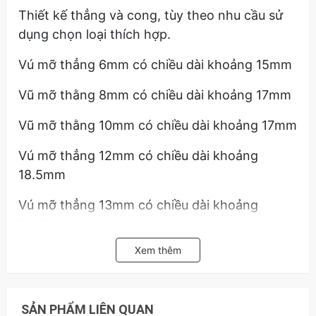
Thiết kế thẳng và cong, tùy theo nhu cầu sử
dụng chọn loại thích hợp.
Vú mỡ thẳng 6mm có chiều dài khoảng 15mm
Vũ mỡ thằng 8mm có chiều dài khoảng 17mm
Vũ mỡ thằng 10mm có chiều dài khoảng 17mm
Vú mỡ thẳng 12mm có chiều dài khoảng
18.5mm
Vú mỡ thẳng 13mm có chiều dài khoảng
20.5mm
Xem thêm
Vú mỡ cong 6mm có chiều dài khoảng 22mm,
loại cong 45 độ
Vũ mỡ cong 8mm có chiều dài khoảng 22mm,
SẢN PHẨM LIÊN QUAN