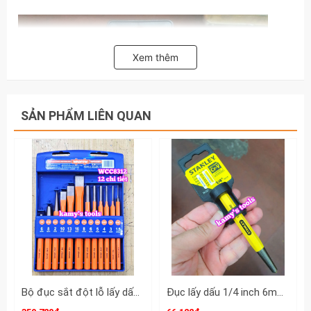
Xem thêm
SẢN PHẨM LIÊN QUAN
Bộ đục sắt đột lỗ lấy dấu 12 chi tiết Wadfow WCC8312
Đục lấy dấu 1/4 inch 6mm Stanley 16-227