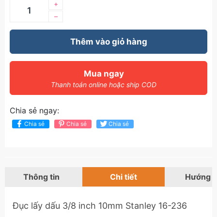
+
–
Thêm vào giỏ hàng
Mua ngay
Thanh toán online hoặc ship COD
Chia sẻ ngay:
Chia sẻ
Chia sẻ
Chia sẻ
Thông tin
Chi tiết
Hướng 
Đục lấy dấu 3/8 inch 10mm Stanley 16-236