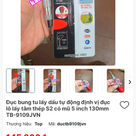
Đục bung tu lấy dấu tự động định vị đục
lỗ lấy tâm thép S2 có mũ 5 inch 130mm
TB-9109JVN
Thương hiệu:
Top
Mã:
ductb9109jvn