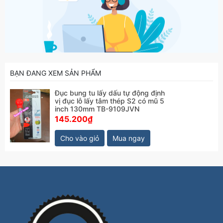
BẠN ĐANG XEM SẢN PHẨM
Đục bung tu lấy dấu tự động định
vị đục lỗ lấy tâm thép S2 có mũ 5
inch 130mm TB-9109JVN
145.200₫
Cho vào giỏ
Mua ngay