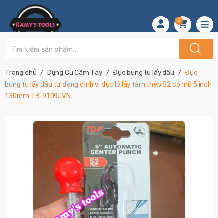
0
Trang chủ
Dụng Cụ Cầm Tay
Đục bung tu lấy dấu
Đục
bung tu lấy dấu tự động định vị đục lỗ lấy tâm thép S2 có mũ 5 inch
130mm TB-9109JVN