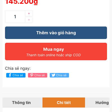
145.200₫
+
–
Thêm vào giỏ hàng
Mua ngay
Thanh toán online hoặc ship COD
Chia sẻ ngay:
Chia sẻ
Chia sẻ
Chia sẻ
Thông tin
Chi tiết
Hướng 