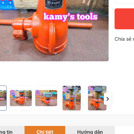
Chia sẻ 
g tin
Chi tiết
Hướng dẫn