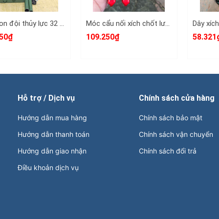
Kích con đội thủy lực 32 tấn đế dày Hito 275-465mm nặng 13kg model G-3201-32T
Móc cẩu nối xích chốt lưỡi gà 2 tấn dùng cho xích 7-8mm Wetools WT-32602
50₫
109.250₫
58.321
Hỗ trợ / Dịch vụ
Chính sách cửa hàng
Hướng dẫn mua hàng
Chính sách bảo mật
Hướng dẫn thanh toán
Chính sách vận chuyển
Hướng dẫn giao nhận
Chính sách đổi trả
Điều khoản dịch vụ