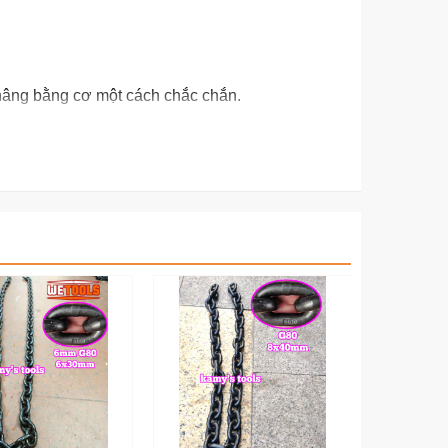
c nâng bằng cơ một cách chắc chắn.
ch con đội răng cơ khí 50 tấn thấp lùn 315mm-