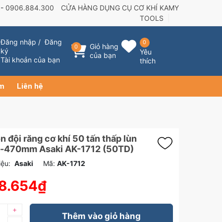
 -
0906.884.300
CỬA HÀNG DỤNG CỤ CƠ KHÍ KAMY
TOOLS
Đăng nhập
/
Đăng
0
Giỏ hàng
0
ký
Yêu
của bạn
Tài khoản của bạn
thích
ẩm
Liên hệ
n đội răng cơ khí 50 tấn thấp lùn
470mm Asaki AK-1712 (50TD)
ệu:
Asaki
Mã:
AK-1712
8.654₫
+
Thêm vào giỏ hàng