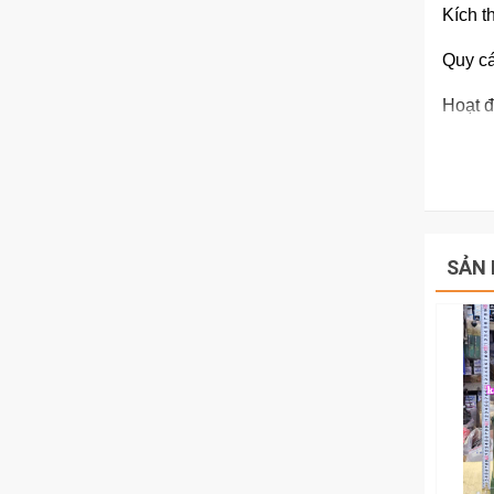
Kích t
Quy cá
Hoạt đ
Có nút
Hãy li
470mm
SẢN 