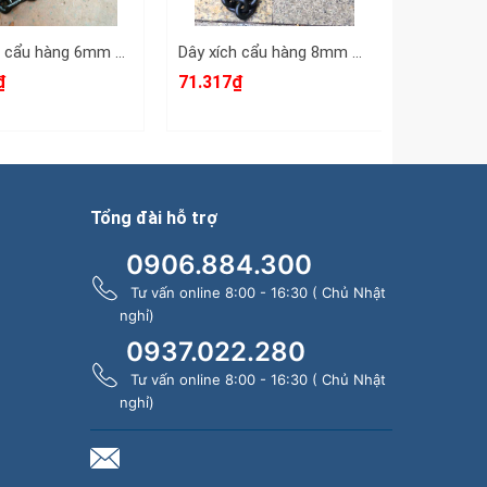
Dây xích cẩu hàng 6mm 6x30mm chuẩn G80 tải trọng 1 tấn Wetools WT-93806A (giá 1 mét)
Dây xích cẩu hàng 8mm 8x40mm chuẩn G80 tải trọng 2 tấn Wetools WT-93808A (giá 1 mét)
₫
71.317₫
502.332
Tổng đài hỗ trợ
0906.884.300
Tư vấn online 8:00 - 16:30 ( Chủ Nhật
nghỉ)
0937.022.280
Tư vấn online 8:00 - 16:30 ( Chủ Nhật
nghỉ)