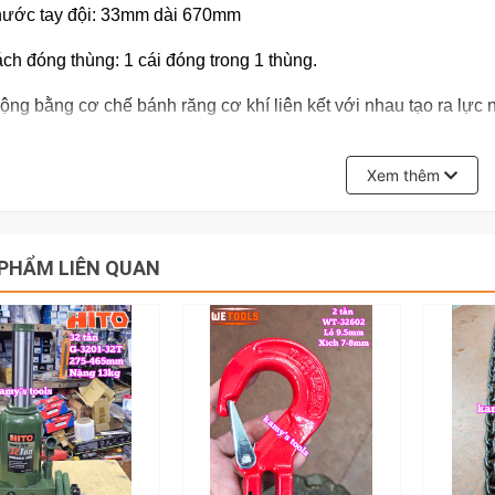
hước tay đội: 33mm dài 670mm
ch đóng thùng: 1 cái đóng trong 1 thùng.
ộng bằng cơ chế bánh răng cơ khí liên kết với nhau tạo ra lự
 đảo chiều lên xuống.
Xem thêm
ên hệ với kamytools để biết thêm thông tin chi tiết sản phẩm kí
 Asaki AK-1712 (50TD)
PHẨM LIÊN QUAN