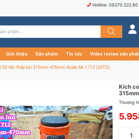
Hotline: 09370.222.80
Giới thiệu
Sản phẩm
Tin tức
Video review sản ph
khí 50 tấn thấp lùn 315mm-470mm Asaki AK-1712 (50TD)
Kích co
315mm-
Thương hi
5.95