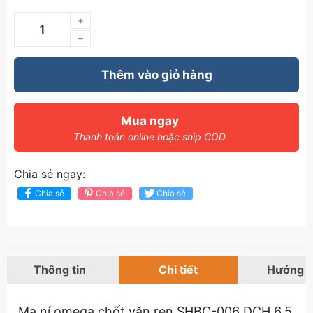
+
–
Thêm vào giỏ hàng
Mua ngay
Thanh toán online hoặc ship COD
Chia sẻ ngay:
Chia sẻ
Chia sẻ
Chia sẻ
Thông tin
Chi tiết
Hướng 
Ma ní omega chốt vặn ren SHBC-006 DCH 6.5