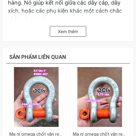
hàng. Nó giúp kết nối giữa các dây cáp, dây
xích, hoặc các phụ kiện khác một cách chắc
chắn và an toàn.
Ứng dụng: Sử dụng trong ngành công nghiệp
Xem thêm
nâng hạ, vận tải, cẩu hàng hóa, đóng tàu, xây
dựng,...
Hãy liên hệ với kamytools để biết thêm thông
SẢN PHẨM LIÊN QUAN
tin chi tiết sản phẩm ma ní omega chốt vặn
ren SHBC-006 DCH 6.5 tấn 7/8 inch đường
kính ty ren 25mm
Ma ní omega chốt vặn ren SHBC-007 DCH 8.5 tấn 1 inch đường kính ty ren 28mm
Ma ní omega chốt vặn ren SHBC-005 DCH 4.75 tấn 3/4 inch đường kính ty ren 22mm