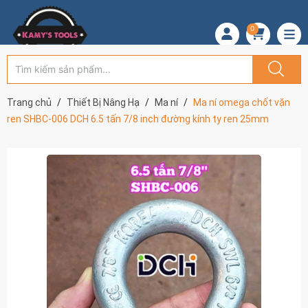
0
Trang chủ
Thiết Bị Nâng Hạ
Ma ní
Ma ní omega chốt vặn
ren SHBC-006 DCH 6.5 tấn 7/8 inch đường kính ty ren 25mm