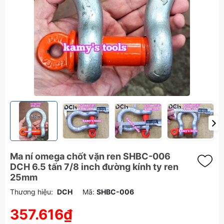
Ma ní omega chốt vặn ren SHBC-006
DCH 6.5 tấn 7/8 inch đường kính ty ren
25mm
Thương hiệu:
DCH
Mã:
SHBC-006
357.616₫