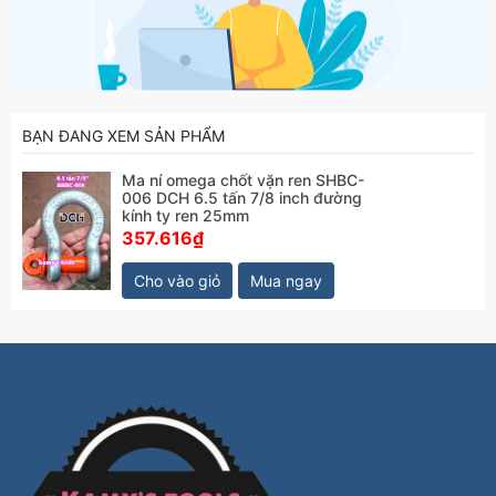
BẠN ĐANG XEM SẢN PHẨM
Ma ní omega chốt vặn ren SHBC-
006 DCH 6.5 tấn 7/8 inch đường
kính ty ren 25mm
357.616₫
Cho vào giỏ
Mua ngay