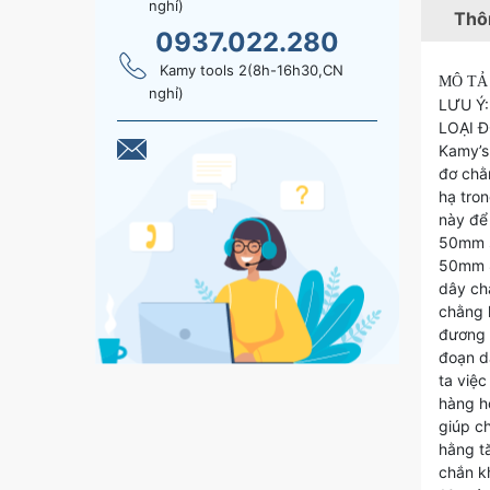
nghỉ)
Thôn
0937.022.280
Kamy tools 2(8h-16h30,CN
MÔ TẢ
nghỉ)
LƯU Ý:
LOẠI Đ
Kamy’s
đơ chằ
hạ tro
này để
50mm s
50mm 8
dây ch
chằng 
đương 
đoạn d
ta việc
hàng h
giúp c
hằng t
chắn k