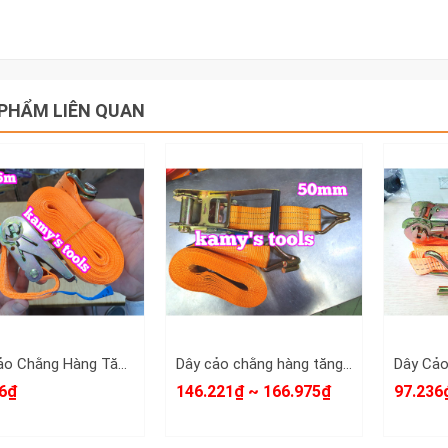
PHẨM LIÊN QUAN
Dây Cảo Chằng Hàng Tăng Đơ 25mm 6m (6 Mét) (Dây Cảo Hàng, Dây Chằng Hàng)
Dây cảo chằng hàng tăng đơ 50mm dài 6 mét, 8 mét, 10 mét
6₫
146.221₫ ~ 166.975₫
97.236