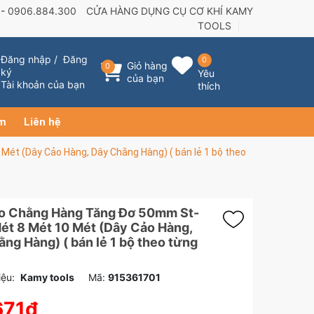
 -
0906.884.300
CỬA HÀNG DỤNG CỤ CƠ KHÍ KAMY
TOOLS
Đăng nhập
/
Đăng
0
Giỏ hàng
0
ký
Yêu
của bạn
Tài khoản của bạn
thích
ẩm
Liên hệ
ét (Dây Cảo Hàng, Dây Chằng Hàng) ( bán lẻ 1 bộ theo
o Chằng Hàng Tăng Đơ 50mm St-
ét 8 Mét 10 Mét (Dây Cảo Hàng,
ng Hàng) ( bán lẻ 1 bộ theo từng
ệu:
Kamy tools
Mã:
915361701
671₫