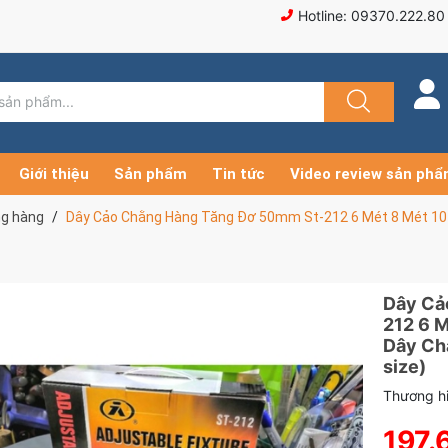
Hotline: 09370.222.80
Giới thiệu
Sản phẩm
Tin tức
Video review sản ph
ng hàng
Dây Cảo Chằng Hàng Tăng Đơ 50mm St-212 6 Mét 8 Mét 10 M
Dây Cả
212 6 M
Dây Chằ
size)
Thương hi
197.