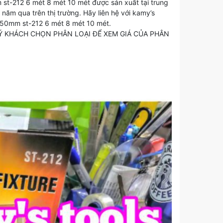
 st-212 6 mét 8 mét 10 mét được sản xuất tại trung
 năm qua trên thị trường. Hãy liên hệ với kamy’s
ơ 50mm st-212 6 mét 8 mét 10 mét.
QUÝ KHÁCH CHỌN PHÂN LOẠI ĐỂ XEM GIÁ CỦA PHÂN