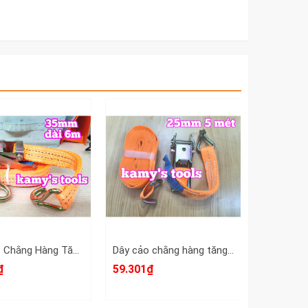
Dây Cảo Chằng Hàng Tăng Đơ 35mm 6m (6 Mét) (Dây Chằng Hàng, Dây Cảo Hàng)
Dây cảo chằng hàng tăng đơ 25mm 5m (5 mét)
₫
59.301₫
104.038