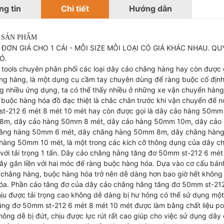
g tin
Chi tiết
Hướng dẫn
 SẢN PHẨM
 ĐƠN GIÁ CHO 1 CÁI - MỖI SIZE MỖI LOẠI CÓ GIÁ KHÁC NHAU. 
Ó.
 tools chuyên phân phối các loại dây cảo chằng hàng hay còn được 
ng hàng, là một dụng cụ cầm tay chuyên dùng để ràng buộc cố địn
ng nhiều ứng dụng, ta có thể thấy nhiều ở những xe vận chuyển hà
 buộc hàng hóa đồ đạc thiệt là chắc chắn trước khi vận chuyển để 
t-212 6 mét 8 mét 10 mét hay còn được gọi là dây cảo hàng 50m
m, dây cảo hàng 50mm 8 mét, dây cảo hàng 50mm 10m, dây cảo
ằng hàng 50mm 6 mét, dây chằng hàng 50mm 8m, dây chằng hàn
hàng 50mm 10 mét, là một trong các kích cỡ thông dụng của dây 
với tải trọng 1 tấn. Dây cảo chằng hằng tăng đơ 50mm st-212 6 mét
ây gắn liền với hai móc để ràng buộc hàng hóa. Dựa vào cơ cấu bánh
 chằng hàng, buộc hàng hóa trở nên dễ dàng hơn bao giờ hết không t
óa. Phần cảo tăng đơ của dây cảo chằng hằng tăng đơ 50mm st-212 
hịu được tải trọng cao không dễ dàng bị hư hỏng có thể sử dụng một
ăng đơ 50mm st-212 6 mét 8 mét 10 mét được làm bằng chất liệu poly
hông dễ bị đứt, chịu được lực rút rất cao giúp cho việc sử dụng d