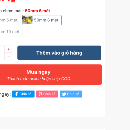
n nhóm màu:
50mm 6 mét
mm 6 mét
50mm 8 mét
mm 10 mét
+
Thêm vào giỏ hàng
–
Mua ngay
Thanh toán online hoặc ship COD
ngay:
Chia sẻ
Chia sẻ
Chia sẻ