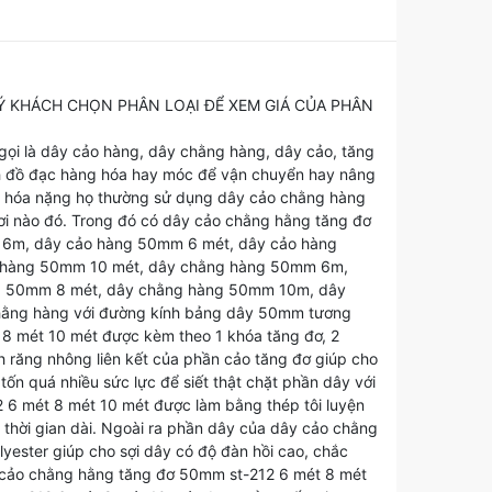
QUÝ KHÁCH CHỌN PHÂN LOẠI ĐỂ XEM GIÁ CỦA PHÂN
gọi là dây cảo hàng, dây chằng hàng, dây cảo, tăng
h đồ đạc hàng hóa hay móc để vận chuyển hay nâng
ng hóa nặng họ thường sử dụng dây cảo chằng hàng
nơi nào đó. Trong đó có dây cảo chằng hằng tăng đơ
m 6m, dây cảo hàng 50mm 6 mét, dây cảo hàng
 hàng 50mm 10 mét, dây chằng hàng 50mm 6m,
g 50mm 8 mét, dây chằng hàng 50mm 10m, dây
chằng hàng với đường kính bảng dây 50mm tương
 8 mét 10 mét được kèm theo 1 khóa tăng đơ, 2
 răng nhông liên kết của phần cảo tăng đơ giúp cho
ốn quá nhiều sức lực để siết thật chặt phần dây với
6 mét 8 mét 10 mét được làm bằng thép tôi luyện
 thời gian dài. Ngoài ra phần dây của dây cảo chằng
ester giúp cho sợi dây có độ đàn hồi cao, chắc
ây cảo chằng hằng tăng đơ 50mm st-212 6 mét 8 mét