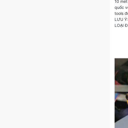
10 mét
quốc vớ
tools 
LƯU Ý:
LOẠI Đ