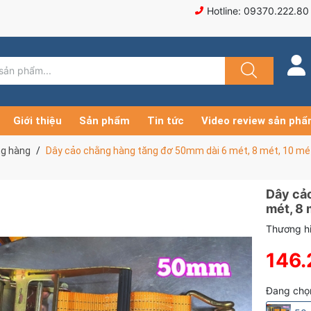
Hotline: 09370.222.80
Giới thiệu
Sản phẩm
Tin tức
Video review sản ph
ng hàng
Dây cảo chằng hàng tăng đơ 50mm dài 6 mét, 8 mét, 10 mé
Dây cả
mét, 8 
Thương hi
146.
Đang chọ