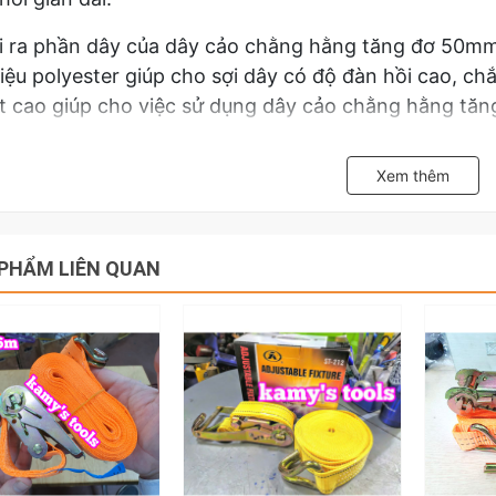
 ra phần dây của dây cảo chằng hằng tăng đơ 50mm
liệu polyester giúp cho sợi dây có độ đàn hồi cao, ch
ất cao giúp cho việc sử dụng dây cảo chằng hằng tăn
iên hệ với kamytools để biết thêm thông tin chi tiế
Xem thêm
dài 6 mét, 8 mét, 10 mét
PHẨM LIÊN QUAN