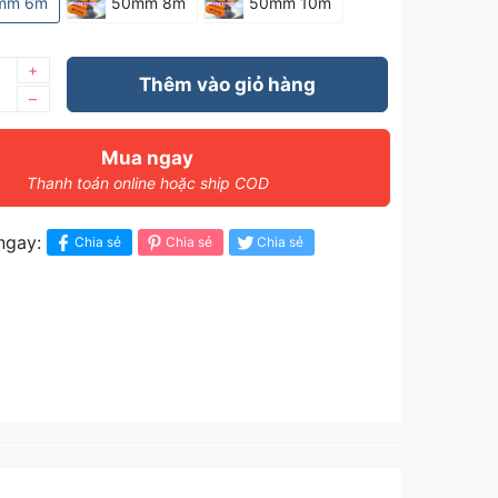
mm 6m
50mm 8m
50mm 10m
+
Thêm vào giỏ hàng
–
Mua ngay
Thanh toán online hoặc ship COD
ngay:
Chia sẻ
Chia sẻ
Chia sẻ