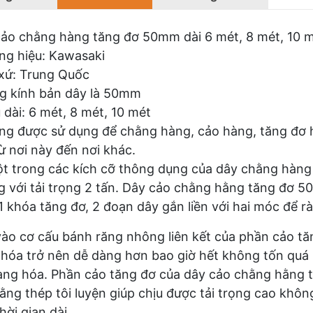
ảo chằng hàng tăng đơ 50mm dài 6 mét, 8 mét, 10 
ng hiệu: Kawasaki
xứ: Trung Quốc
g kính bản dây là 50mm
 dài: 6 mét, 8 mét, 10 mét
g được sử dụng để chằng hàng, cảo hàng, tăng đơ h
ừ nơi này đến nơi khác.
t trong các kích cỡ thông dụng của dây chằng hàn
 với tải trọng 2 tấn. Dây cảo chằng hằng tăng đơ 
1 khóa tăng đơ, 2 đoạn dây gắn liền với hai móc để 
ào cơ cấu bánh răng nhông liên kết của phần cảo tă
hóa trở nên dễ dàng hơn bao giờ hết không tốn quá n
àng hóa. Phần cảo tăng đơ của dây cảo chằng hằng
ằng thép tôi luyện giúp chịu được tải trọng cao khô
hời gian dài.