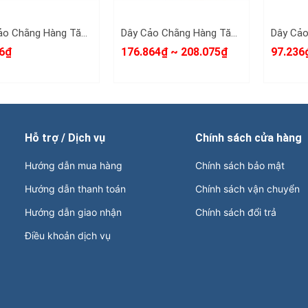
Dây Cảo Chằng Hàng Tăng Đơ 25mm 6m (6 Mét) (Dây Cảo Hàng, Dây Chằng Hàng)
Dây Cảo Chằng Hàng Tăng Đơ 50mm St-212 6 Mét 8 Mét 10 Mét (Dây Cảo Hàng, Dây Chằng Hàng) ( bán lẻ 1 bộ theo từng size)
6₫
176.864₫ ~ 208.075₫
97.236
Hỗ trợ / Dịch vụ
Chính sách cửa hàng
Hướng dẫn mua hàng
Chính sách bảo mật
Hướng dẫn thanh toán
Chính sách vận chuyển
Hướng dẫn giao nhận
Chính sách đổi trả
Điều khoản dịch vụ