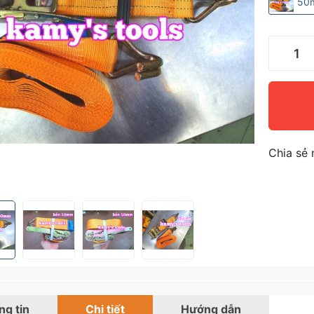
50
Chia sẻ 
g tin
Chi tiết
Hướng dẫn