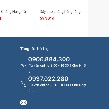
Dây Cảo Chằng Hàng Tăng Đơ 35mm 6m (6 Mét) (Dây Chằng Hàng, Dây Cảo Hàng)
Dây cảo chằng hàng tăng đơ 25mm 5m (5 mét)
₫
59.301₫
104.038
Tổng đài hỗ trợ
0906.884.300
Tư vấn online 8:00 - 16:30 ( Chủ Nhật
nghỉ)
0937.022.280
Tư vấn online 8:00 - 16:30 ( Chủ Nhật
nghỉ)