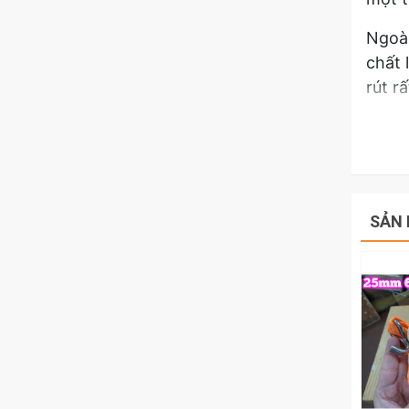
Ngoài
chất 
rút r
Hãy l
50mm 
SẢN 