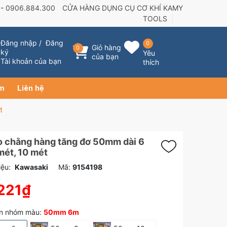
 -
0906.884.300
CỬA HÀNG DỤNG CỤ CƠ KHÍ KAMY
TOOLS
Đăng nhập
/
Đăng
0
Giỏ hàng
0
ký
Yêu
của bạn
Tài khoản của bạn
thích
ẩm
Liên hệ
t
o chằng hàng tăng đơ 50mm dài 6
mét, 10 mét
ệu:
Kawasaki
Mã:
9154198
221₫
n nhóm màu:
50mm 6m