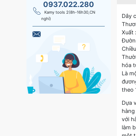
0937.022.280
Kamy tools 2(8h-16h30,CN
Dây c
nghỉ)
Thươ
Xuất 
Đườn
Chiều
Thườn
hóa t
Là mộ
đương
theo 
Dựa v
hàng 
với h
làm b
một t