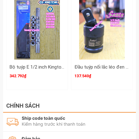
Bộ tuýp E 1/2 inch Kingtony 4106PR 6 chi tiết E10 E12 E14 E16 E18 E20
Đầu tuýp nối lắc léo đen gật gù xoay 360 độ Santa 1/2 inch dài 31x64mm BIEN92
342.792₫
137.540₫
CHÍNH SÁCH
Ship code toàn quốc
Kiểm hàng trước khi thanh toán
Đảm bảo