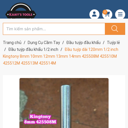
0
Trang chủ
Dụng Cụ Cầm Tay
Đầu tuýp đầu khẩu
Tuýp lẻ
Đầu tuýp đầu khẩu 1/2 inch
Đầu tuýp dài 120mm 1/2 inch
Kingtony 8mm 10mm 12mm 13mm 14mm 425508M 425510M
425512M 425513M 425514M