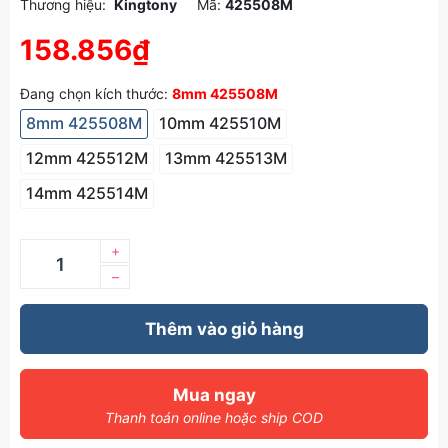
Thương hiệu:
Kingtony
Mã:
425508M
158.856₫
Đang chọn kích thước:
8mm 425508M
8mm 425508M
10mm 425510M
12mm 425512M
13mm 425513M
14mm 425514M
+
–
Thêm vào giỏ hàng
Mua ngay
Thanh toán online hoặc ship COD