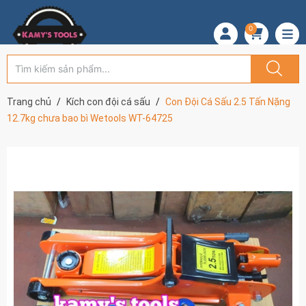
0
Trang chủ
Kích con đội cá sấu
Con Đội Cá Sấu 2.5 Tấn Nặng
12.7kg chưa bao bì Wetools WT-64725