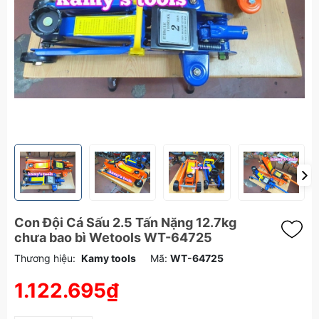
Con Đội Cá Sấu 2.5 Tấn Nặng 12.7kg
chưa bao bì Wetools WT-64725
Thương hiệu:
Kamy tools
Mã:
WT-64725
1.122.695₫