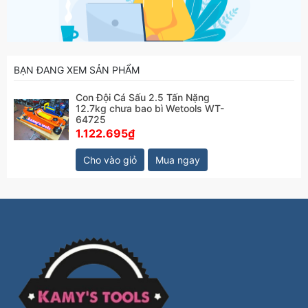
BẠN ĐANG XEM SẢN PHẨM
Con Đội Cá Sấu 2.5 Tấn Nặng
12.7kg chưa bao bì Wetools WT-
64725
1.122.695₫
Cho vào giỏ
Mua ngay