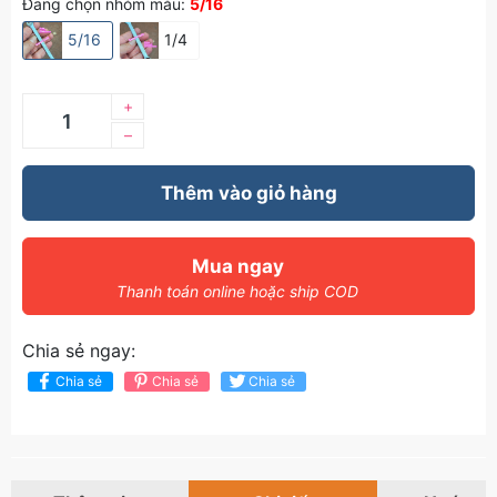
Đang chọn nhóm màu:
5/16
5/16
1/4
+
–
Thêm vào giỏ hàng
Mua ngay
Thanh toán online hoặc ship COD
Chia sẻ ngay:
Chia sẻ
Chia sẻ
Chia sẻ