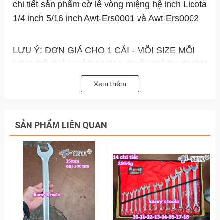
chi tiết sản phẩm cờ lê vòng miệng hệ inch Licota
1/4 inch 5/16 inch Awt-Ers0001 và Awt-Ers0002
LƯU Ý: ĐƠN GIÁ CHO 1 CÁI - MỖI SIZE MỖI
LOẠI CÓ GIÁ KHÁC NHAU. QUÝ KHÁCH CHỌN
PHÂN LOẠI ĐỂ XEM GIÁ CỦA PHÂN LOẠI ĐÓ.
Xem thêm
SẢN PHẨM LIÊN QUAN