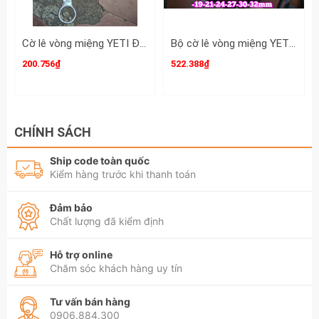
Cờ lê vòng miệng YETI Đầu Búa 35mm dài 386mm YETI-32035H
Bộ cờ lê vòng miệng YETI đầu búa 14 chi tiết 10-32mm YETI-32202A
200.756₫
522.388₫
CHÍNH SÁCH
Ship code toàn quốc
Kiểm hàng trước khi thanh toán
Đảm bảo
Chất lượng đã kiểm định
Hỗ trợ online
Chăm sóc khách hàng uy tín
Tư vấn bán hàng
0906.884.300