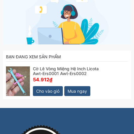
BẠN ĐANG XEM SẢN PHẨM
Cờ Lê Vòng Miệng Hệ Inch Licota
Awt-Ers0001 Awt-Ers0002
54.912₫
Cho vào giỏ
Mua ngay