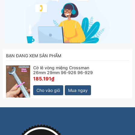
BẠN ĐANG XEM SẢN PHẨM
Cờ lê vòng miệng Crossman
26mm 29mm 96-926 96-929
185.191₫
Cho vào giỏ
Mua ngay