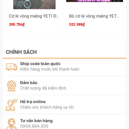
Thiết kế 1 đầu vòng 1 đầu miệng Bề mặt phủ
lớp chrome sáng bóng chống rỉ sét.
Cờ lê vòng miệng YETI Đầu Búa 35mm dài 386mm YETI-32035H
Bộ cờ lê vòng miệng YETI đầu búa 14 chi tiết 10-32mm YETI-32202A
200.756₫
522.388₫
Hãy liên hệ với kamytools để biết thêm thông
tin chi tiết sản phẩm cờ lê vòng miệng
Crossman 26mm 29mm Model 96-946 dài
CHÍNH SÁCH
545mm
Ship code toàn quốc
Kiểm hàng trước khi thanh toán
Đảm bảo
Chất lượng đã kiểm định
Hỗ trợ online
Chăm sóc khách hàng uy tín
Tư vấn bán hàng
0906.884.300