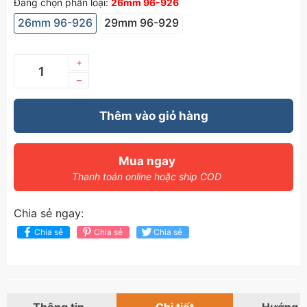
Đang chọn phân loại:
26mm 96-926
26mm 96-926
29mm 96-929
+
–
Thêm vào giỏ hàng
Mua ngay
Thanh toán online hoặc ship COD
Chia sẻ ngay:
Chia sẻ
Chia sẻ
Chia sẻ