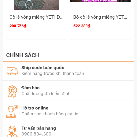
Cờ lê vòng miệng YETI Đầu Búa 35mm dài 386mm YETI-32035H
Bộ cờ lê vòng miệng YETI đầu búa 14 chi tiết 10-32mm YETI-32202A
200.756₫
522.388₫
CHÍNH SÁCH
Ship code toàn quốc
Kiểm hàng trước khi thanh toán
Đảm bảo
Chất lượng đã kiểm định
Hỗ trợ online
Chăm sóc khách hàng uy tín
Tư vấn bán hàng
0906.884.300