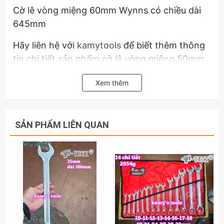
Cờ lê vòng miệng 60mm Wynns có chiều dài
645mm
Hãy liên hệ với
kamytools
để biết thêm thông
tin chi tiết sản phẩm cờ lê vòng miệng 50mm
55mm 60mm Wynns.
Xem thêm
SẢN PHẨM LIÊN QUAN