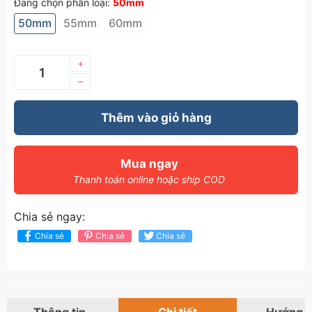
Đang chọn phân loại:
50mm
50mm
55mm
60mm
+
–
Thêm vào giỏ hàng
Mua ngay
Thanh toán online hoặc ship COD
Chia sẻ ngay:
Chia sẻ
Chia sẻ
Chia sẻ