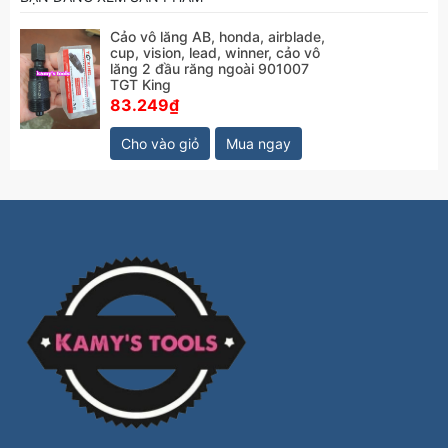
Cảo vô lăng AB, honda, airblade,
cup, vision, lead, winner, cảo vô
lăng 2 đầu răng ngoài 901007
TGT King
83.249₫
Cho vào giỏ
Mua ngay