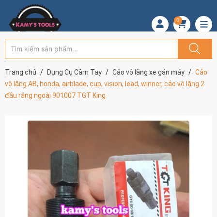
0
Trang chủ
Dụng Cụ Cầm Tay
Cảo vô lăng xe gắn máy
Cảo
vô lăng AB, honda, airblade, cup, vision, lead, winner, cảo vô lăng 2
đầu răng ngoài 901007 TGT King