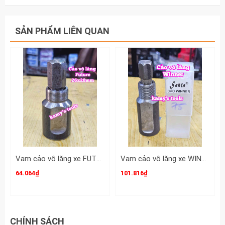
Hãy liên hệ với kamytools để biết thêm thông
tin chi tiết sản phẩm cảo vô lăng AB, honda,
SẢN PHẨM LIÊN QUAN
airblade, cup, vision, lead, winner, cảo vô lăng
2 đầu răng ngoài 901007 TGT King.
Vam cảo vô lăng xe FUTURE đầu răng ngoài răng trong 26x28mm Santa 51-0FUTURE
Vam cảo vô lăng xe WINNER đầu răng ngoài răng trong 26x28mm Santa 52-0WIN
64.064₫
101.816₫
CHÍNH SÁCH