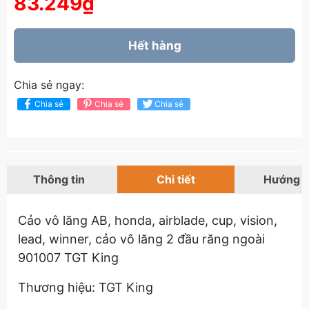
83.249₫
Hết hàng
Chia sẻ ngay:
Chia sẻ
Chia sẻ
Chia sẻ
Thông tin
Chi tiết
Hướng 
Cảo vô lăng AB, honda, airblade, cup, vision,
lead, winner, cảo vô lăng 2 đầu răng ngoài
901007 TGT King
Thương hiệu: TGT King