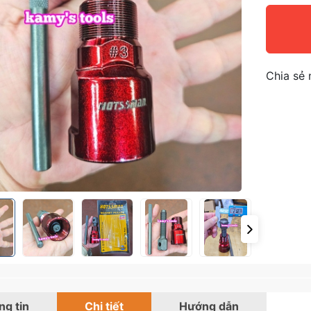
Chia sẻ 
g tin
Chi tiết
Hướng dẫn