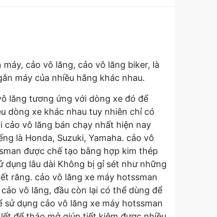
máy, cảo vô lăng, cảo vô lăng biker, là
e gắn máy của nhiều hãng khác nhau.
ô lăng tương ứng với dòng xe đó để
ều dòng xe khác nhau tuy nhiên chỉ có
i cảo vô lăng bán chạy nhất hiện nay
iếng là Honda, Suzuki, Yamaha. cảo vô
tssman được chế tạo bằng hợp kim thép
ử dụng lâu dài Không bị gỉ sét như những
 hết răng. cảo vô lăng xe máy hotssman
cảo vô lăng, đầu còn lại có thể dùng để
thể sử dụng cảo vô lăng xe máy hotssman
ết để tháo mở giúp tiết kiệm được nhiều