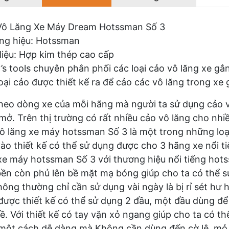
Vô Lăng Xe Máy Dream Hotssman Số 3
ng hiệu: Hotssman
liệu: Hợp kim thép cao cấp
s tools chuyên phân phối các loại cảo vô lăng xe gắn 
oại cảo được thiết kế ra để cảo các vô lăng trong x
heo dòng xe của mỗi hãng mà người ta sử dụng cảo v
mở. Trên thị trường có rất nhiều cảo vô lăng cho nhi
ô lăng xe máy hotssman Số 3 là một trong những loạ
ào thiết kế có thể sử dụng được cho 3 hãng xe nổi t
xe máy hotssman Số 3 với thương hiệu nổi tiếng ho
bền còn phủ lên bề mặt mạ bóng giúp cho ta có thể s
thông thường chỉ cần sử dụng vài ngày là bị rỉ sét hư
được thiết kế có thể sử dụng 2 đầu, một đầu dùng để 
ề. Với thiết kế có tay vặn xỏ ngang giúp cho ta có 
một cách dễ dàng mà Không cần dùng đến cờ lê, mỏ l