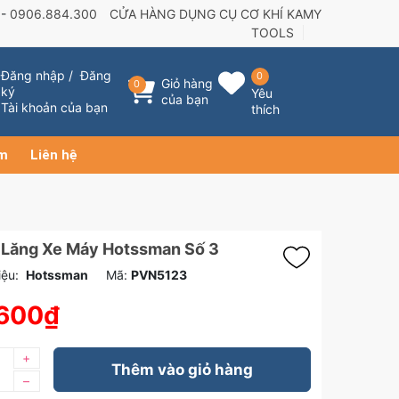
 -
0906.884.300
CỬA HÀNG DỤNG CỤ CƠ KHÍ KAMY
TOOLS
Đăng nhập
/
Đăng
0
Giỏ hàng
0
ký
Yêu
của bạn
Tài khoản của bạn
thích
ẩm
Liên hệ
 Lăng Xe Máy Hotssman Số 3
ệu:
Hotssman
Mã:
PVN5123
.600₫
+
Thêm vào giỏ hàng
–