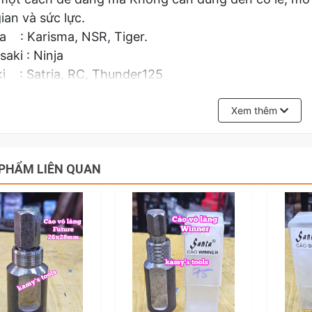
gian và sức lực.
 : Karisma, NSR, Tiger.
aki : Ninja
i : Satria, RC, Thunder125
ha: RX
iên hệ với kamytools để biết thêm thông tin chi tiế
Xem thêm
sman Số 3.
PHẨM LIÊN QUAN