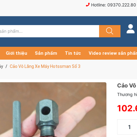
Hotline: 09370.222.80
Giới thiệu
Sản phẩm
Tin tức
Video review sản ph
áy
Cảo Vô Lăng Xe Máy Hotssman Số 3
Cảo Vô
Thương hi
102