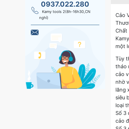
0937.022.280
Kamy tools 2(8h-16h30,CN
Cảo 
nghỉ)
Thươ
Chất 
Kamy’
một l
Tùy t
tháo 
cảo v
nhờ v
lăng 
siêu 
loại 
Số 3 
cảo đ
Số 3 