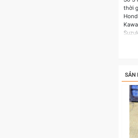
thời 
Honda
Kawas
Suzuk
Yama
Hãy l
Hots
SẢN 