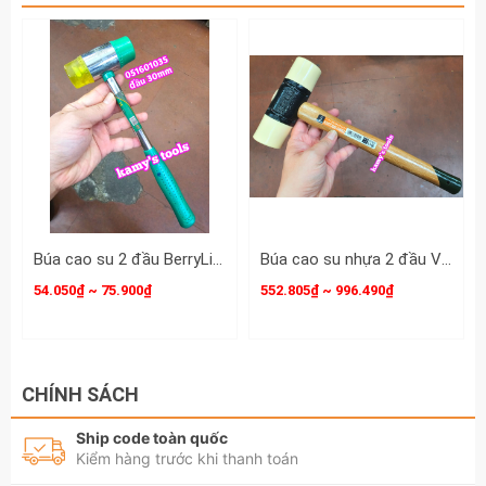
Búa cao su 2 đầu BerryLion 27mm 30mm 36mm 051601040 051601035 051601030
Búa cao su nhựa 2 đầu Vessel 70x1/2 70x1 70x1-1/2 70x2 cao cấp made in japan
54.050₫ ~ 75.900₫
552.805₫ ~ 996.490₫
CHÍNH SÁCH
Ship code toàn quốc
Kiểm hàng trước khi thanh toán