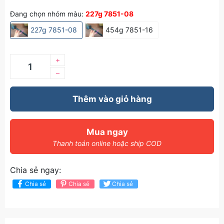
Đang chọn nhóm màu:
227g 7851-08
227g 7851-08
454g 7851-16
+
–
Thêm vào giỏ hàng
Mua ngay
Thanh toán online hoặc ship COD
Chia sẻ ngay:
Chia sẻ
Chia sẻ
Chia sẻ