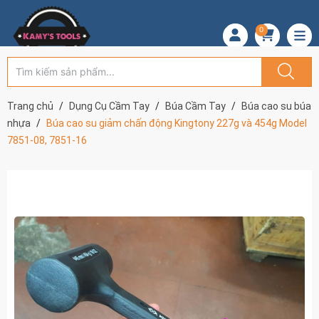
0
Trang chủ
Dụng Cụ Cầm Tay
Búa Cầm Tay
Búa cao su búa
nhựa
Búa cao su giảm chấn động Kingtony 227g và 454g Model
7851-08, 7851-16