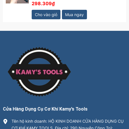
298.309₫
Cho vào giỏ
Mua ngay
Cửa Hàng Dụng Cụ Cơ Khí Kamy’s Tools
Tên hộ kinh doanh: HỘ KINH DOANH CỬA HÀNG DỤNG CỤ
CƠ KHÍ KAMY TOOLS. Địa chỉ: 290 Nguyễn Công Trứ,