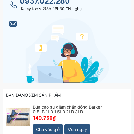
0937.022.280
Kamy tools 2(8h-16h30,CN nghỉ)
BẠN ĐANG XEM SẢN PHẨM
Búa cao su giảm chấn động Barker
0.5LB 1LB 1.5LB 2LB 3LB
149.750₫
Cho vào giỏ
Mua ngay