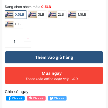
Đang chọn nhóm màu:
0.5LB
0.5LB
3LB
2LB
1.5LB
1LB
+
–
Thêm vào giỏ hàng
Mua ngay
Thanh toán online hoặc ship COD
Chia sẻ ngay:
Chia sẻ
Chia sẻ
Chia sẻ