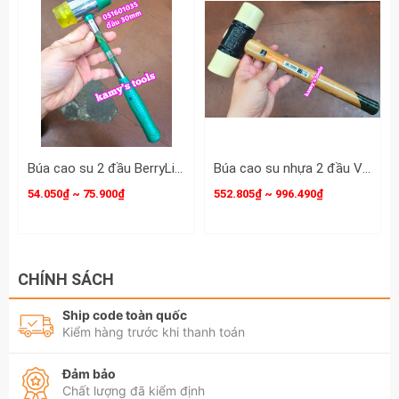
Búa cao su 2 đầu BerryLion 27mm 30mm 36mm 051601040 051601035 051601030
Búa cao su nhựa 2 đầu Vessel 70x1/2 70x1 70x1-1/2 70x2 cao cấp made in japan
54.050₫ ~ 75.900₫
552.805₫ ~ 996.490₫
CHÍNH SÁCH
Ship code toàn quốc
Kiểm hàng trước khi thanh toán
Đảm bảo
Chất lượng đã kiểm định