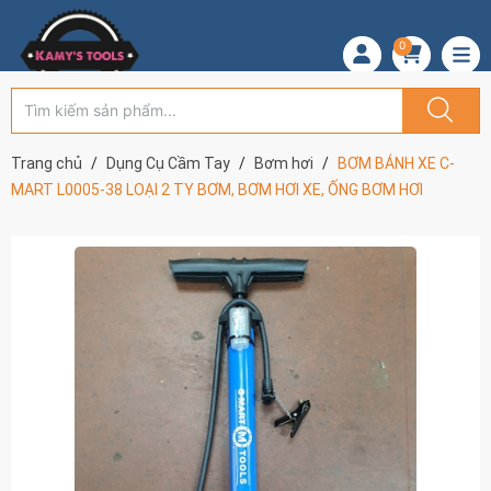
0
Trang chủ
Dụng Cụ Cầm Tay
Bơm hơi
BƠM BÁNH XE C-
MART L0005-38 LOẠI 2 TY BƠM, BƠM HƠI XE, ỐNG BƠM HƠI