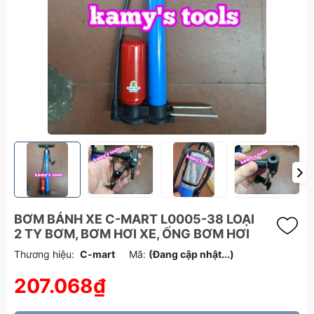
BƠM BÁNH XE C-MART L0005-38 LOẠI
2 TY BƠM, BƠM HƠI XE, ỐNG BƠM HƠI
Thương hiệu:
C-mart
Mã:
(Đang cập nhật...)
207.068₫