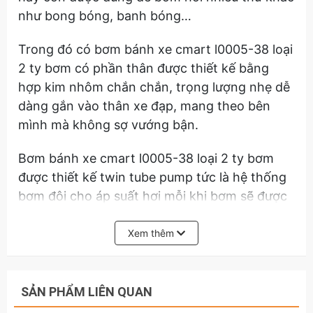
như bong bóng, banh bóng…
Trong đó có bơm bánh xe cmart l0005-38 loại
2 ty bơm có phần thân được thiết kế bằng
hợp kim nhôm chắn chắn, trọng lượng nhẹ dễ
dàng gắn vào thân xe đạp, mang theo bên
mình mà không sợ vướng bận.
Bơm bánh xe cmart l0005-38 loại 2 ty bơm
được thiết kế twin tube pump tức là hệ thống
bơm đôi cho áp suất hơi mỗi khi bơm sẽ được
nhiều hơn, nhanh hơn gấp đôi so với các loại
ống bơm đơn thông thường, đây là một cải
Xem thêm
tiến rất cao. Bơm bánh xe cmart l0005-38 loại
2 ty bơm được cho theo 3 vòi bơm phổ biến
cho ta dễ dàng bơm các loại xe đạp, xe gắn
SẢN PHẨM LIÊN QUAN
máy, bong bóng, banh bóng…