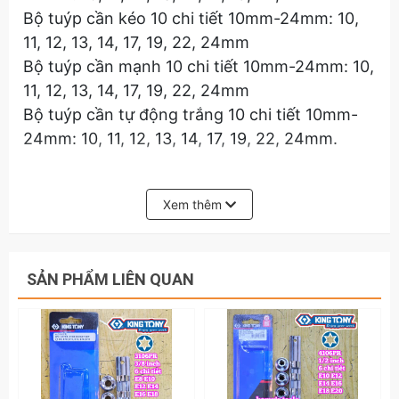
Bộ tuýp cần kéo 10 chi tiết 10mm-24mm: 10,
11, 12, 13, 14, 17, 19, 22, 24mm
Bộ tuýp cần mạnh 10 chi tiết 10mm-24mm: 10,
11, 12, 13, 14, 17, 19, 22, 24mm
Bộ tuýp cần tự động trắng 10 chi tiết 10mm-
24mm: 10, 11, 12, 13, 14, 17, 19, 22, 24mm.
Hãy liên hệ với kamytools để biết thêm thông
tin chi tiết sản phẩm bộ Tuýp Các Loại Bộ Cần
Xem thêm
Tuýp Đầu Khẩu Barker, Cần Tự Động, Cần
Cong L, Cần Trượt Mạnh, Cần Lắc Léo ( bán lẻ
từng bộ)
SẢN PHẨM LIÊN QUAN