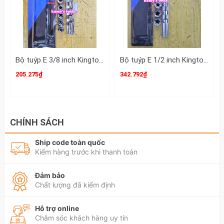
Bộ tuýp E 3/8 inch Kingtony 3106PR 6 chi tiết E8 E10 E12 E14 E16 E18
Bộ tuýp E 1/2 inch Kingtony 4106PR 6 chi tiết E10 E12 E14 E16 E18 E20
205.275₫
342.792₫
CHÍNH SÁCH
Ship code toàn quốc
Kiểm hàng trước khi thanh toán
Đảm bảo
Chất lượng đã kiểm định
Hỗ trợ online
Chăm sóc khách hàng uy tín