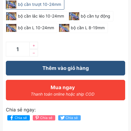
bộ cần trượt 10-24mm
bộ cần lắc léo 10-24mm
bộ cần tự động
bộ cần L 10-24mm
bộ cần L 8-19mm
+
–
Thêm vào giỏ hàng
Mua ngay
Thanh toán online hoặc ship COD
Chia sẻ ngay:
Chia sẻ
Chia sẻ
Chia sẻ