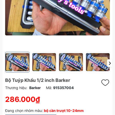
Bộ Tuýp Khẩu 1/2 inch Barker
Thương hiệu:
Barker
Mã:
915357004
286.000₫
Đang chọn nhóm màu:
bộ cần trượt 10-24mm