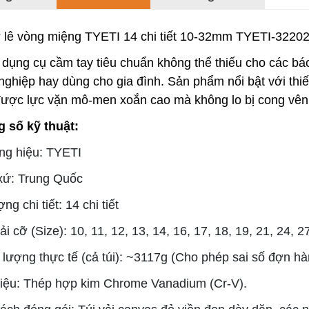
 lê vòng miệng TYETI 14 chi tiết 10-32mm TYETI-3220
 dụng cụ cầm tay tiêu chuẩn không thể thiếu cho các b
nghiệp hay dùng cho gia đình. Sản phẩm nổi bật với thiế
được lực vặn mô-men xoắn cao mà không lo bị cong vên
 số kỹ thuật:
g hiệu: TYETI
xứ: Trung Quốc
ng chi tiết: 14 chi tiết
i cỡ (Size): 10, 11, 12, 13, 14, 16, 17, 18, 19, 21, 24, 
 lượng thực tế (cả túi): ~3117g (Cho phép sai số đợn hà
liệu: Thép hợp kim Chrome Vanadium (Cr-V).