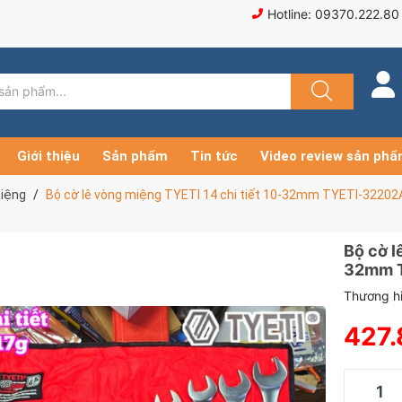
Hotline: 09370.222.80
Giới thiệu
Sản phẩm
Tin tức
Video review sản ph
miệng
Bộ cờ lê vòng miệng TYETI 14 chi tiết 10-32mm TYETI-32202
Bộ cờ l
32mm 
Thương hi
427