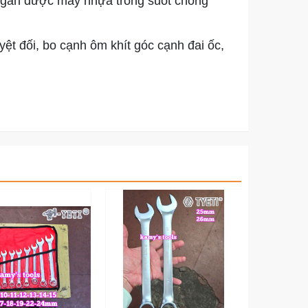
 ngăn được may nhựa trong suốt chống
 đối, bo cạnh ôm khít góc cạnh đai ốc,
lực đều lên các bề mặt đai ốc, cho phép
gian gầm chật hẹp.
công trình.
gọn gàng, bền bỉ.
n phẩm bộ cờ lê vòng miệng TYETI 14 chi