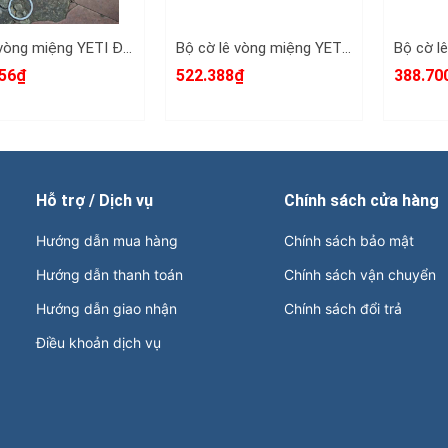
Cờ lê vòng miệng YETI Đầu Búa 35mm dài 386mm YETI-32035H
Bộ cờ lê vòng miệng YETI đầu búa 14 chi tiết 10-32mm YETI-32202A
56₫
522.388₫
388.70
Hỗ trợ / Dịch vụ
Chính sách cửa hàng
Hướng dẫn mua hàng
Chính sách bảo mật
Hướng dẫn thanh toán
Chính sách vận chuyển
Hướng dẫn giao nhận
Chính sách đổi trả
Điều khoản dịch vụ