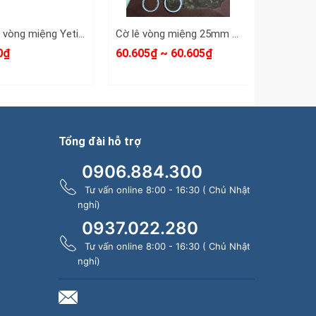
Bộ cờ lê vòng miệng Yeti đầu búa 14 chi tiết 8-24mm YETI-32201A
Cờ lê vòng miệng 25mm 26mm TYETI dài 405mm TYETI-32025A TYETI-32026A
0₫
60.605₫ ~ 60.605₫
185.191₫
Tổng đài hỗ trợ
0906.884.300
Tư vấn online 8:00 - 16:30 ( Chủ Nhật
nghỉ)
0937.022.280
Tư vấn online 8:00 - 16:30 ( Chủ Nhật
nghỉ)