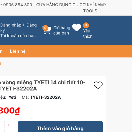
 -
0906.884.300
CỬA HÀNG DỤNG CỤ CƠ KHÍ KAMY
TOOLS
Đăng nhập
/
Đăng
0
Giỏ hàng
0
ký
Yêu
của bạn
Tài khoản của bạn
thích
ẩm
Liên hệ
A
ê vòng miệng TYETI 14 chi tiết 10-
TYETI-32202A
ệu:
Yeti
Mã:
TYETI-32202A
.800₫
+
Thêm vào giỏ hàng