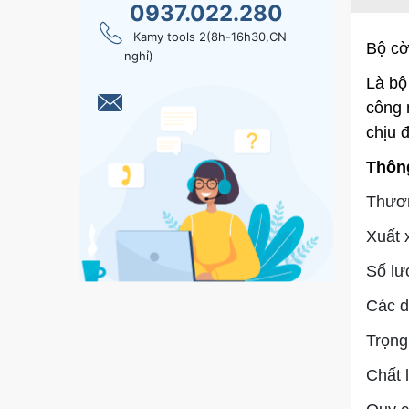
0937.022.280
Kamy tools 2(8h-16h30,CN
Bộ cờ
nghỉ)
Là bộ
công 
chịu 
Thông
Thươn
Xuất 
Số lượ
Các dả
Trọng
Chất 