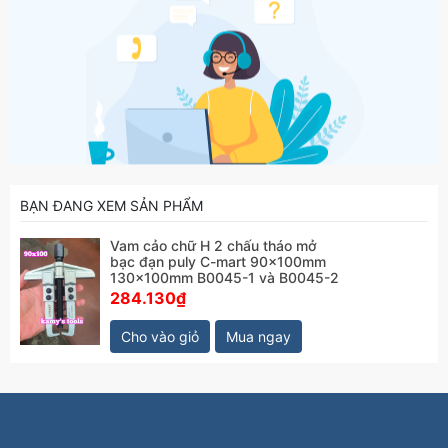
BẠN ĐANG XEM SẢN PHẨM
Vam cảo chữ H 2 chấu tháo mở
bạc đạn puly C-mart 90x100mm
130x100mm B0045-1 và B0045-2
284.130₫
Cho vào giỏ
Mua ngay