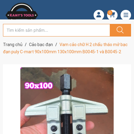
0
Trang chủ
Cảo bạc đạn
Vam cảo chữ H 2 chấu tháo mở bạc
đạn puly C-mart 90x100mm 130x100mm B0045-1 và B0045-2