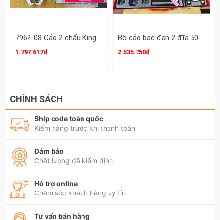
tin chi tiết sản phẩm Vam cảo chữ H 2 chấu
tháo mở bạc đạn puly C-mart 90x100mm
130x100mm B0045-1 và B0045-2
7962-08 Cảo 2 chấu Kingtony 8 inch 200mm mở 95-200mm, vam 2 chấu 8 inch
Bộ cảo bạc đạn 2 đĩa 50mm-75mm Licota ATB-1071
1.797.617₫
2.535.750₫
CHÍNH SÁCH
Ship code toàn quốc
Kiểm hàng trước khi thanh toán
Đảm bảo
Chất lượng đã kiểm định
Hỗ trợ online
Chăm sóc khách hàng uy tín
Tư vấn bán hàng