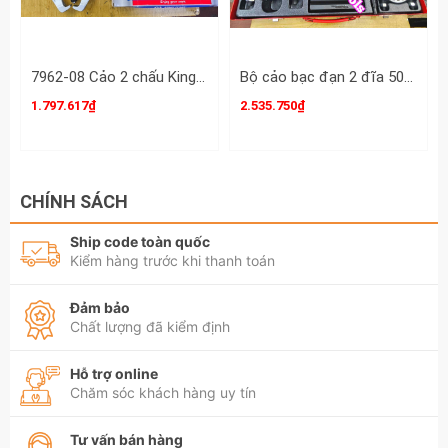
200x150mm B0045-3 và B0045-4
7962-08 Cảo 2 chấu Kingtony 8 inch 200mm mở 95-200mm, vam 2 chấu 8 inch
Bộ cảo bạc đạn 2 đĩa 50mm-75mm Licota ATB-1071
1.797.617₫
2.535.750₫
CHÍNH SÁCH
Ship code toàn quốc
Kiểm hàng trước khi thanh toán
Đảm bảo
Chất lượng đã kiểm định
Hỗ trợ online
Chăm sóc khách hàng uy tín
Tư vấn bán hàng