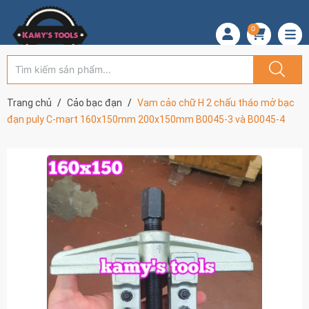
0
Trang chủ
Cảo bạc đạn
Vam cảo chữ H 2 chấu tháo mở bạc
đạn puly C-mart 160x150mm 200x150mm B0045-3 và B0045-4