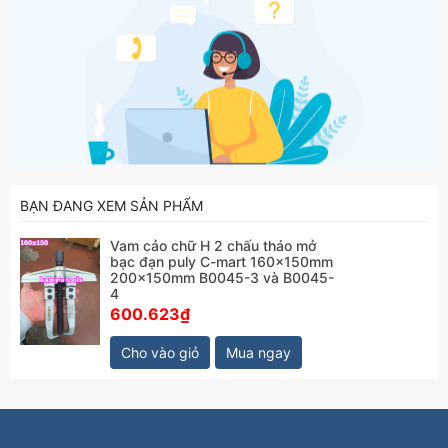
BẠN ĐANG XEM SẢN PHẨM
Vam cảo chữ H 2 chấu tháo mở
bạc đạn puly C-mart 160x150mm
200x150mm B0045-3 và B0045-
4
600.623₫
Cho vào giỏ
Mua ngay