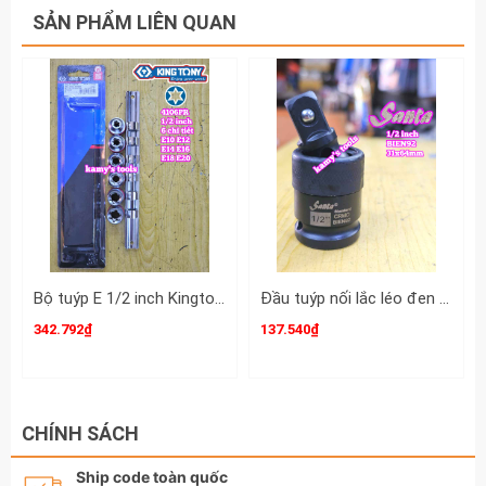
SẢN PHẨM LIÊN QUAN
Bộ tuýp E 1/2 inch Kingtony 4106PR 6 chi tiết E10 E12 E14 E16 E18 E20
Đầu tuýp nối lắc léo đen gật gù xoay 360 độ Santa 1/2 inch dài 31x64mm BIEN92
342.792₫
137.540₫
CHÍNH SÁCH
Ship code toàn quốc