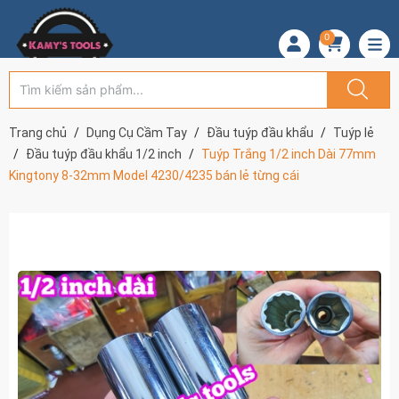
0
Trang chủ
Dụng Cụ Cầm Tay
Đầu tuýp đầu khẩu
Tuýp lẻ
Đầu tuýp đầu khẩu 1/2 inch
Tuýp Trắng 1/2 inch Dài 77mm
Kingtony 8-32mm Model 4230/4235 bán lẻ từng cái