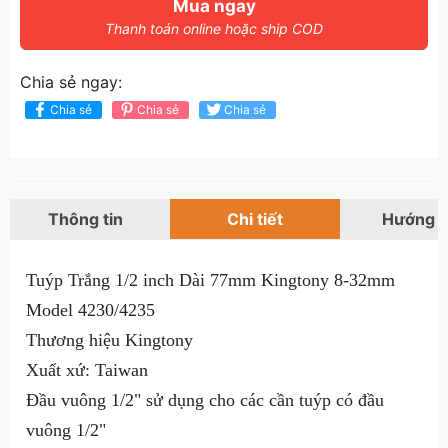
Mua ngay
Thanh toán online hoặc ship COD
Chia sẻ ngay:
Chia sẻ
Chia sẻ
Chia sẻ
Thông tin
Chi tiết
Hướng 
Tuýp Trắng 1/2 inch Dài 77mm Kingtony 8-32mm
Model 4230/4235
Thương hiệu Kingtony
Xuất xứ: Taiwan
Đầu vuông 1/2" sử dụng cho các cần tuýp có đầu
vuông 1/2"