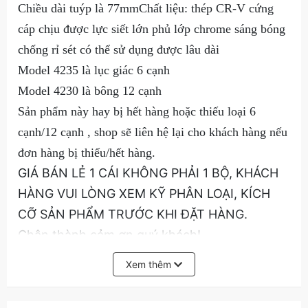
Chiều dài tuýp là 77mmChất liệu: thép CR-V cứng
cáp chịu được lực siết lớn phủ lớp chrome sáng bóng
chống rỉ sét có thể sử dụng được lâu dài
Model 4235 là lục giác 6 cạnh
Model 4230 là bông 12 cạnh
Sản phẩm này hay bị hết hàng hoặc thiếu loại 6
cạnh/12 cạnh , shop sẽ liên hệ lại cho khách hàng nếu
đơn hàng bị thiếu/hết hàng.
GIÁ BÁN LẺ 1 CÁI KHÔNG PHẢI 1 BỘ, KHÁCH
HÀNG VUI LÒNG XEM KỸ PHÂN LOẠI, KÍCH
CỠ SẢN PHẨM TRƯỚC KHI ĐẶT HÀNG.
Chân thành cảm ơn quý khách!
Xem thêm