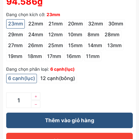
94.586₫
Đang chọn kích cỡ:
23mm
23mm
22mm
21mm
20mm
32mm
30mm
29mm
24mm
12mm
10mm
8mm
28mm
27mm
26mm
25mm
15mm
14mm
13mm
19mm
18mm
17mm
16mm
11mm
Đang chọn phân loại:
6 cạnh(lục)
6 cạnh(lục)
12 cạnh(bông)
+
–
Thêm vào giỏ hàng