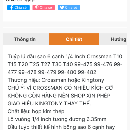
Chia sẻ
Chia sẻ
Chia sẻ
Thông tin
Chi tiết
Hướng 
Tuýp lú đầu sao 6 cạnh 1/4 Inch Crossman T10
T15 T20 T25 T27 T30 T40 99-475 99-476 99-
477 99-478 99-479 99-480 99-482
Thương hiệu: Crossman hoặc Kingtony
CHÚ Ý: VÌ CROSSMAN CÓ NHIỀU KÍCH CỠ
KHÔNG CÒN HÀNG NÊN SHOP XIN PHÉP
GIAO HIỆU KINGTONY THAY THẾ.
Chất liệu: hợp kim thép
Lỗ vuông 1/4 inch tương đương 6.35mm
Đầu tuýp thiết kế hình bông sao 6 cạnh hay