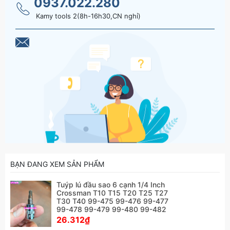
0937.022.280
Kamy tools 2(8h-16h30,CN nghỉ)
BẠN ĐANG XEM SẢN PHẨM
Tuýp lú đầu sao 6 cạnh 1/4 Inch
Crossman T10 T15 T20 T25 T27
T30 T40 99-475 99-476 99-477
99-478 99-479 99-480 99-482
26.312₫