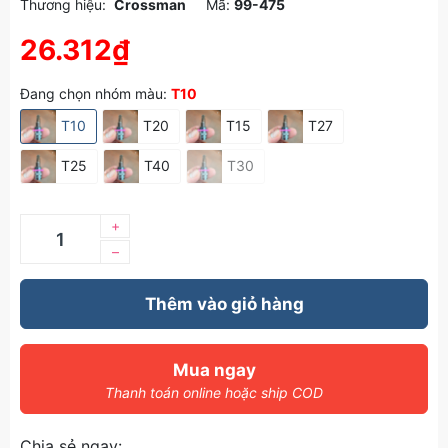
Thương hiệu:
Crossman
Mã:
99-475
26.312₫
Đang chọn nhóm màu:
T10
T10
T20
T15
T27
T25
T40
T30
+
–
Thêm vào giỏ hàng
Mua ngay
Thanh toán online hoặc ship COD
Chia sẻ ngay: