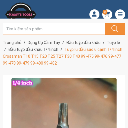
0
Trang chủ
Dụng Cụ Cầm Tay
Đầu tuýp đầu khẩu
Tuýp lẻ
Đầu tuýp đầu khẩu 1/4 inch
Tuýp lú đầu sao 6 cạnh 1/4 Inch
Crossman T10 T15 T20 T25 T27 T30 T40 99-475 99-476 99-477
99-478 99-479 99-480 99-482