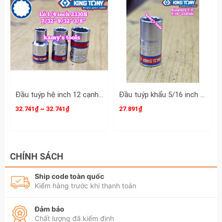
tin chi tiết sản phẩm tuýp lú đầu sao 6 cạnh
1/4 Inch Crossman T10 T15 T20 T25 T27 T30
T40 99-475 99-476 99-477 99-478 99-479
99-480 99-482
Đầu tuýp hệ inch 12 cạnh 1/4 inch Kingtony cỡ 7/32” 9/32” 3/8” 233007S 233009S 233012S
Đầu tuýp khẩu 5/16 inch (7.9mm) lỗ 1/4 inch Kingtony 233010S
32.741₫ ~ 32.741₫
27.891₫
CHÍNH SÁCH
Ship code toàn quốc
Kiểm hàng trước khi thanh toán
Đảm bảo
Chất lượng đã kiểm định