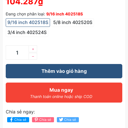
104.287₫
Đang chọn phân loại:
9/16 inch 402518S
9/16 inch 402518S
5/8 inch 402520S
3/4 inch 402524S
+
–
Thêm vào giỏ hàng
Mua ngay
Thanh toán online hoặc ship COD
Chia sẻ ngay:
Chia sẻ
Chia sẻ
Chia sẻ