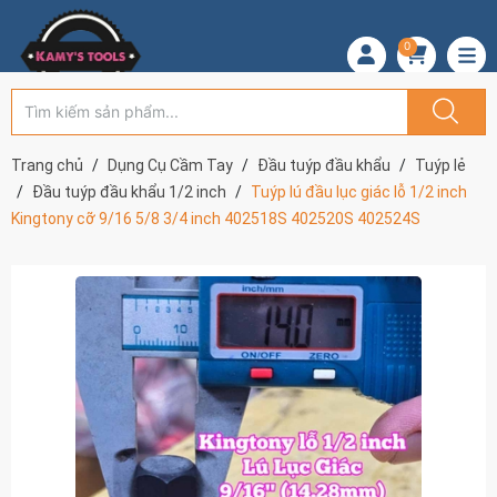
0
Trang chủ
Dụng Cụ Cầm Tay
Đầu tuýp đầu khẩu
Tuýp lẻ
Đầu tuýp đầu khẩu 1/2 inch
Tuýp lú đầu lục giác lỗ 1/2 inch
Kingtony cỡ 9/16 5/8 3/4 inch 402518S 402520S 402524S