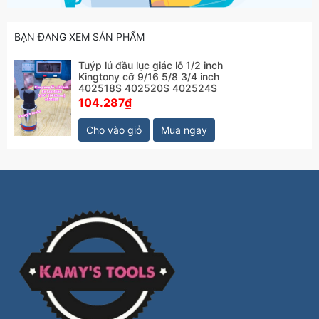
BẠN ĐANG XEM SẢN PHẨM
Tuýp lú đầu lục giác lỗ 1/2 inch
Kingtony cỡ 9/16 5/8 3/4 inch
402518S 402520S 402524S
104.287₫
Cho vào giỏ
Mua ngay