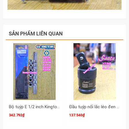
SẢN PHẨM LIÊN QUAN
Bộ tuýp E 1/2 inch Kingtony 4106PR 6 chi tiết E10 E12 E14 E16 E18 E20
Đầu tuýp nối lắc léo đen gật gù xoay 360 độ Santa 1/2 inch dài 31x64mm BIEN92
342.792₫
137.540₫