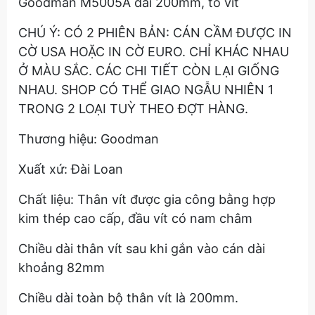
Goodman M5005A dài 200mm, tô vít
CHÚ Ý: CÓ 2 PHIÊN BẢN: CÁN CẦM ĐƯỢC IN
CỜ USA HOẶC IN CỜ EURO. CHỈ KHÁC NHAU
Ở MÀU SẮC. CÁC CHI TIẾT CÒN LẠI GIỐNG
NHAU. SHOP CÓ THỂ GIAO NGẪU NHIÊN 1
TRONG 2 LOẠI TUỲ THEO ĐỢT HÀNG.
Thương hiệu: Goodman
Xuất xứ: Đài Loan
Chất liệu: Thân vít được gia công bằng hợp
kim thép cao cấp, đầu vít có nam châm
Chiều dài thân vít sau khi gắn vào cán dài
khoảng 82mm
Chiều dài toàn bộ thân vít là 200mm.