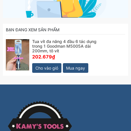
BẠN ĐANG XEM SẢN PHẨM
Tua vít đa năng 4 đầu 6 tác dụng
trong 1 Goodman M5005A dài
200mm, tô vít
202.679₫
Cho vào giỏ
Mua ngay