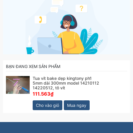
BẠN ĐANG XEM SẢN PHẨM
Tua vít bake dẹp kingtony ph1
5mm dài 300mm model 14210112
14220512, tô vít
111.563₫
Cho vào giỏ
Mua ngay