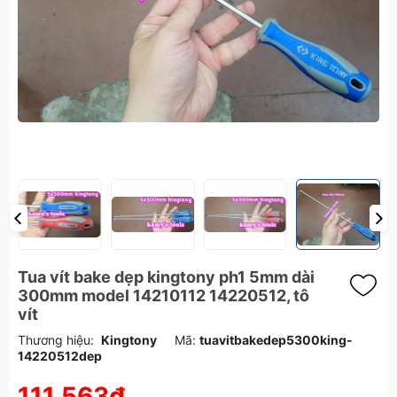
Tua vít bake dẹp kingtony ph1 5mm dài
300mm model 14210112 14220512, tô
vít
Thương hiệu:
Kingtony
Mã:
tuavitbakedep5300king-
14220512dep
111.563₫