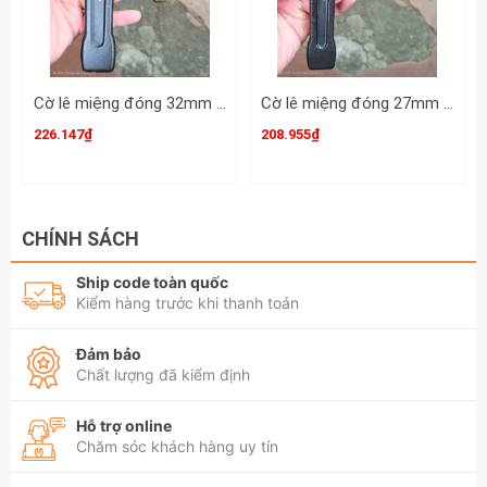
Cờ lê miệng đóng 32mm DIN133 Clip-On CLO-932032
Cờ lê miệng đóng 27mm DIN133 Clip-On CLO-932027
226.147₫
208.955₫
CHÍNH SÁCH
Ship code toàn quốc
Kiểm hàng trước khi thanh toán
Đảm bảo
Chất lượng đã kiểm định
Hỗ trợ online
Chăm sóc khách hàng uy tín