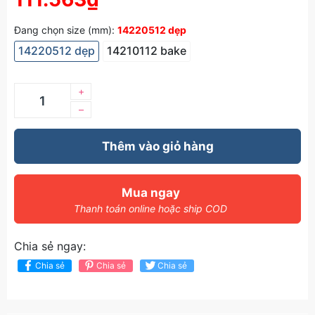
Đang chọn size (mm):
14220512 dẹp
14220512 dẹp
14210112 bake
+
–
Thêm vào giỏ hàng
Mua ngay
Thanh toán online hoặc ship COD
Chia sẻ ngay:
Chia sẻ
Chia sẻ
Chia sẻ