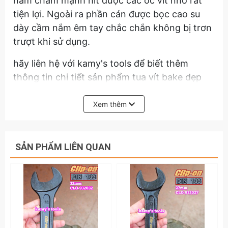
nam châm mạnh hít được các ốc vít nhỏ rất
tiện lợi. Ngoài ra phần cán được bọc cao su
dày cầm nắm êm tay chắc chắn không bị trơn
trượt khi sử dụng.
hãy liên hệ với kamy's tools để biết thêm
thông tin chi tiết sản phẩm tua vít bake dẹp
kingtony ph1 5mm dài 300mm model 14210112
14220512, tô vít.
Xem thêm
SẢN PHẨM LIÊN QUAN