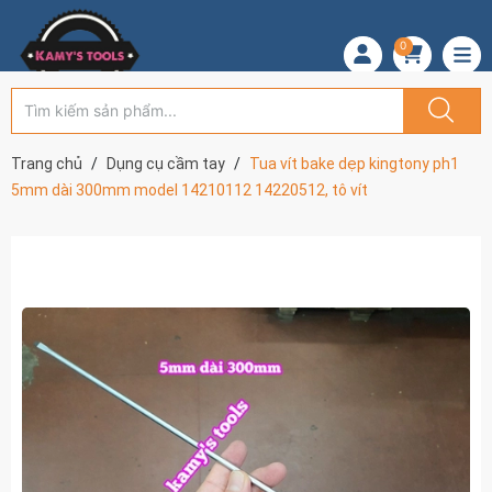
0
Trang chủ
Dụng cụ cầm tay
Tua vít bake dẹp kingtony ph1
5mm dài 300mm model 14210112 14220512, tô vít