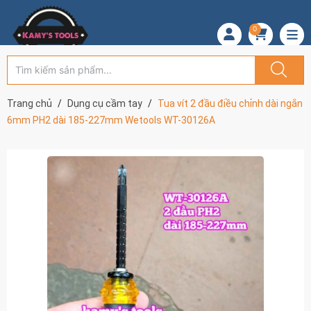
0
Trang chủ
Dụng cụ cầm tay
Tua vít 2 đầu điều chỉnh dài ngắn
6mm PH2 dài 185-227mm Wetools WT-30126A