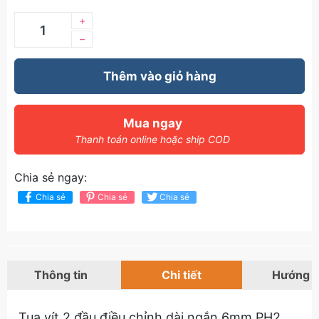
+
–
Thêm vào giỏ hàng
Mua ngay
Thanh toán online hoặc ship COD
Chia sẻ ngay:
Chia sẻ
Chia sẻ
Chia sẻ
Thông tin
Chi tiết
Hướng 
Tua vít 2 đầu điều chỉnh dài ngắn 6mm PH2