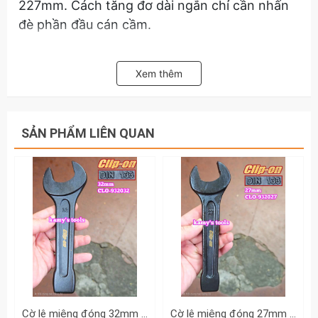
227mm. Cách tăng đơ dài ngắn chỉ cần nhấn
đè phần đầu cán cầm.
Ngoài ra phần cán cầm còn được thiết kế 1 lỗ
lục giác ¼ inch cho phép gắn thân vít ¼ inch
Xem thêm
vào để tạo ra tay cầm chữ T thao tác mở một
cách dễ dàng hơn.
SẢN PHẨM LIÊN QUAN
Hãy liên hệ với kamytools để biết thêm thông
tin chi tiết sản phẩm tua vít 2 đầu tăng dài
ngắn 6mm PH2 dài 185-227mm Wetools WT-
30126A
Cờ lê miệng đóng 32mm DIN133 Clip-On CLO-932032
Cờ lê miệng đóng 27mm DIN133 Clip-On CLO-932027