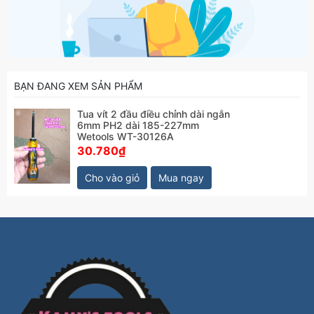
BẠN ĐANG XEM SẢN PHẨM
Tua vít 2 đầu điều chỉnh dài ngắn
6mm PH2 dài 185-227mm
Wetools WT-30126A
30.780₫
Cho vào giỏ
Mua ngay