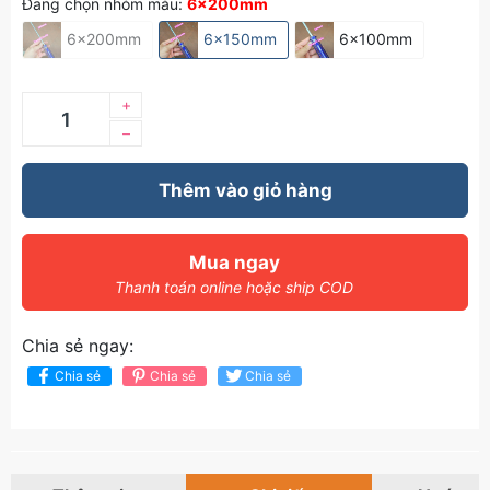
Đang chọn nhóm màu:
6x200mm
6x200mm
6x150mm
6x100mm
+
–
Thêm vào giỏ hàng
Mua ngay
Thanh toán online hoặc ship COD
Chia sẻ ngay:
Chia sẻ
Chia sẻ
Chia sẻ