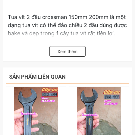
Tua vít 2 đầu crossman 150mm 200mm là một 
dạng tua vít có thể đảo chiều 2 đầu dùng được 
bake và dẹp trong 1 cây tua vít rất tiện lợi. 
Xem thêm
Phần cán được thiết kê bằng nhựa cứng cáp 
trong dễ dàng cầm nắm không bị trơn trượt 
khi sử dụng. 
SẢN PHẨM LIÊN QUAN
Hãy liên hệ với kamy's tools để biết thêm 
thông thi chi tiết sản phẩm tua vít 2 Đầu 
Crossman 100mm 150mm 200mm.