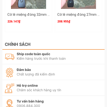
Cờ lê miệng đóng 32mm DIN133 Clip-On CLO-932032
Cờ lê miệng đóng 27mm DIN133 Clip-On CLO-932027
226.147₫
208.955₫
CHÍNH SÁCH
Ship code toàn quốc
Kiểm hàng trước khi thanh toán
Đảm bảo
Chất lượng đã kiểm định
Hỗ trợ online
Chăm sóc khách hàng uy tín
Tư vấn bán hàng
0906.884.300