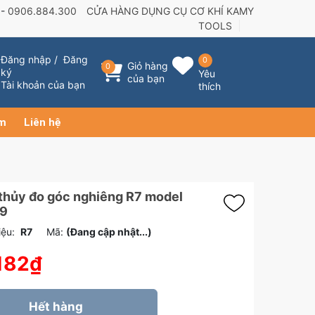
 -
0906.884.300
CỬA HÀNG DỤNG CỤ CƠ KHÍ KAMY
TOOLS
Đăng nhập
/
Đăng
0
Giỏ hàng
0
ký
Yêu
của bạn
Tài khoản của bạn
thích
ẩm
Liên hệ
thủy đo góc nghiêng R7 model
9
ệu:
R7
Mã:
(Đang cập nhật...)
182₫
Hết hàng