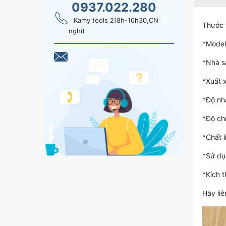
0937.022.280
Kamy tools 2(8h-16h30,CN
Thước 
nghỉ)
*Model
*Nhà s
*Xuất 
*Độ nh
*Độ ch
*Chất l
*Sử dụ
*Kích 
Hãy liê