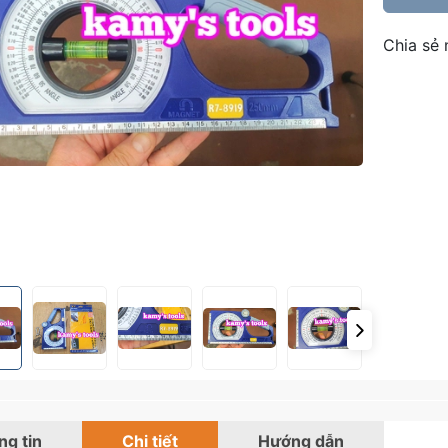
Chia sẻ 
g tin
Chi tiết
Hướng dẫn