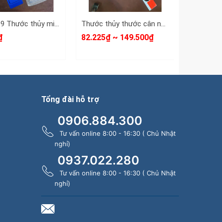
D0011-09 Thước thủy mini C-Mart 9 inch 225mm có nâm châm từ tính
Thước thủy thước cân nước có nam châm từ tính LS+ dài 30cm 40cm 50cm 60cm 80cm 100cm
₫
82.225₫ ~ 149.500₫
54.285₫
Tổng đài hỗ trợ
0906.884.300
Tư vấn online 8:00 - 16:30 ( Chủ Nhật
nghỉ)
0937.022.280
Tư vấn online 8:00 - 16:30 ( Chủ Nhật
nghỉ)