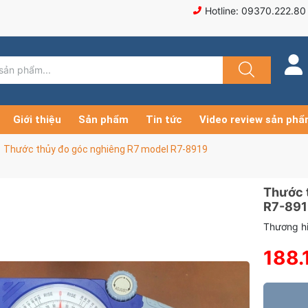
Hotline: 09370.222.80
Giới thiệu
Sản phẩm
Tin tức
Video review sản ph
Thước thủy đo góc nghiêng R7 model R7-8919
Thước 
R7-891
Thương hi
188.