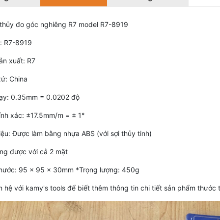
thủy đo góc nghiêng R7 model R7-8919
: R7-8919
ản xuất: R7
xứ: China
ạy: 0.35mm = 0.0202 độ
ính xác: ±17.5mm/m = ± 1°
iệu: Được làm bằng nhựa ABS (với sợi thủy tinh)
ng được với cả 2 mặt
thước: 95 x 95 x 30mm *Trọng lượng: 450g
n hệ với kamy's tools để biết thêm thông tin chi tiết sản phẩm thư