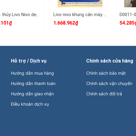
Thước thủy Livo Nivo dẹp hình chữ nhật cân máy 150mm x 0.02mm HongYu HY-05901
Livo nivo khung cân máy hình vuông 200mm x0.02mm HongYu HY-09520A
.101₫
1.668.962₫
54.285
Hỗ trợ / Dịch vụ
Chính sách cửa hàng
Hướng dẫn mua hàng
Chính sách bảo mật
Hướng dẫn thanh toán
Chính sách vận chuyển
Hướng dẫn giao nhận
Chính sách đổi trả
Điều khoản dịch vụ