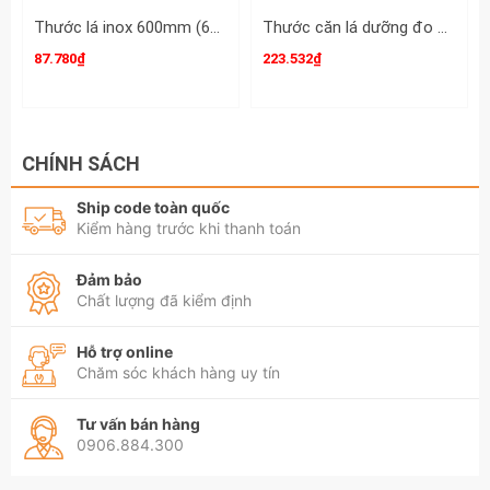
Thước lá inox 600mm (60cm) 2 hệ inch và mét bản 28mm hệ mét C-mart D0019-600
Thước căn lá dưỡng đo độ dày đo khe hở căn chỉnh cò xupap Sata 32 lá loại thẳng 09407 cỡ 0.02-1.0mm
87.780₫
223.532₫
CHÍNH SÁCH
Ship code toàn quốc
Kiểm hàng trước khi thanh toán
Đảm bảo
Chất lượng đã kiểm định
Hỗ trợ online
Chăm sóc khách hàng uy tín
Tư vấn bán hàng
0906.884.300