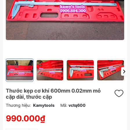
Thước kẹp cơ khí 600mm 0.02mm mỏ
cặp dài, thước cặp
Thương hiệu:
Kamytools
Mã:
vctq600
990.000₫