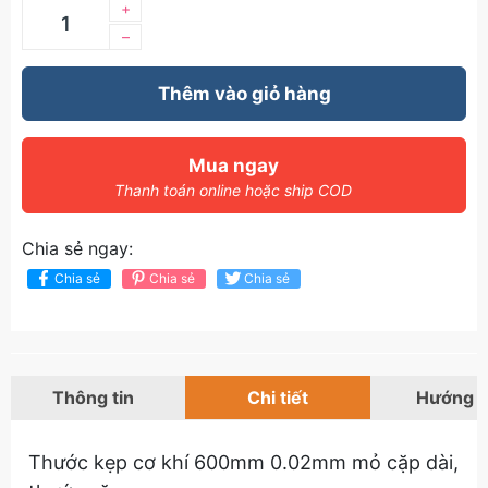
+
–
Thêm vào giỏ hàng
Mua ngay
Thanh toán online hoặc ship COD
Chia sẻ ngay:
Chia sẻ
Chia sẻ
Chia sẻ
Thông tin
Chi tiết
Hướng 
Thước kẹp cơ khí 600mm 0.02mm mỏ cặp dài,