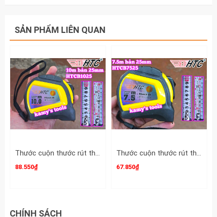
SẢN PHẨM LIÊN QUAN
Thước cuộn thước rút thước kéo 10m 10 mét bản 25mm HTC HiLock-25 model HTCB1025 tự động khóa
Thước cuộn thước rút thước kéo 7.5m 7.5 mét bản 25mm HTC HiLock-25 model HTCB7525 tự động khóa
88.550₫
67.850₫
CHÍNH SÁCH