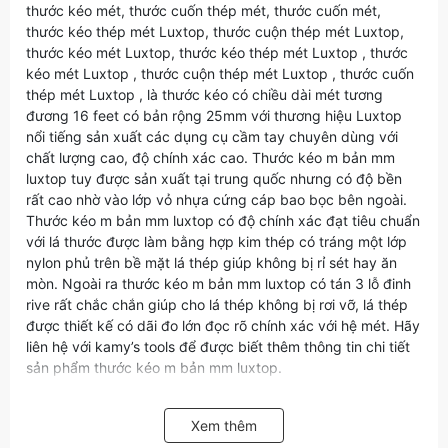
thước kéo mét, thước cuốn thép mét, thước cuốn mét,
thước kéo thép mét Luxtop, thước cuộn thép mét Luxtop,
thước kéo mét Luxtop, thước kéo thép mét Luxtop , thước
kéo mét Luxtop , thước cuộn thép mét Luxtop , thước cuốn
thép mét Luxtop , là thước kéo có chiều dài mét tương
đương 16 feet có bản rộng 25mm với thương hiệu Luxtop
nổi tiếng sản xuất các dụng cụ cầm tay chuyên dùng với
chất lượng cao, độ chính xác cao. Thước kéo m bản mm
luxtop tuy được sản xuất tại trung quốc nhưng có độ bền
rất cao nhờ vào lớp vỏ nhựa cứng cáp bao bọc bên ngoài.
Thước kéo m bản mm luxtop có độ chính xác đạt tiêu chuẩn
với lá thước được làm bằng hợp kim thép có tráng một lớp
nylon phủ trên bề mặt lá thép giúp không bị rỉ sét hay ăn
mòn. Ngoài ra thước kéo m bản mm luxtop có tán 3 lỗ đinh
rive rất chắc chắn giúp cho lá thép không bị rơi vỡ, lá thép
được thiết kế có dãi đo lớn đọc rõ chính xác với hệ mét. Hãy
liên hệ với kamy’s tools để được biết thêm thông tin chi tiết
sản phẩm thước kéo m bản mm luxtop.
Xem thêm