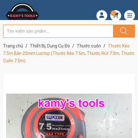
0
Trang chủ
Thiết Bị, Dụng Cụ Đo
Thước cuộn
Thước Kéo
7.5m Bản 25mm Luxtop (Thước Kéo 7.5m, Thước Rút 7.5m, Thước
Cuốn 7.5m)