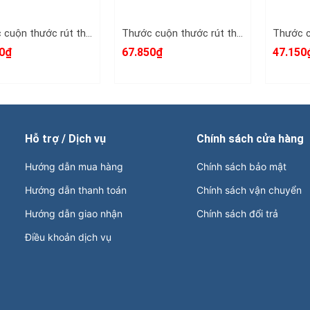
Thước cuộn thước rút thước kéo 10m 10 mét bản 25mm HTC HiLock-25 model HTCB1025 tự động khóa
Thước cuộn thước rút thước kéo 7.5m 7.5 mét bản 25mm HTC HiLock-25 model HTCB7525 tự động khóa
0₫
67.850₫
47.150
Hỗ trợ / Dịch vụ
Chính sách cửa hàng
Hướng dẫn mua hàng
Chính sách bảo mật
Hướng dẫn thanh toán
Chính sách vận chuyển
Hướng dẫn giao nhận
Chính sách đổi trả
Điều khoản dịch vụ