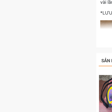
vài lầ
*LƯU
SẢN 