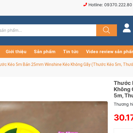
Hotline: 09370.222.80
Giới thiệu
Sản phẩm
Tin tức
Video review sản ph
ước Kéo 5m Bản 25mm Winshine Kéo Không Gãy (Thước Kéo 5m, Thướ
Thước 
Không 
5m, Th
Thương hi
30.1