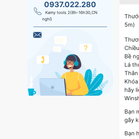
0937.022.280
Kamy tools 2(8h-16h30,CN
Thướ
nghỉ)
5m)
Thươn
Chiều
Bề ng
Lá th
Thân
Khóa 
hãy l
Wins
Bạn m
gãy k
Bạn h