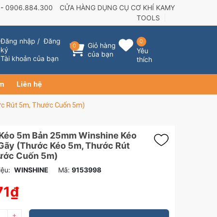
 -
0906.884.300
CỬA HÀNG DỤNG CỤ CƠ KHÍ KAMY
TOOLS
Đăng nhập
/
Đăng
0
Giỏ hàng
0
ký
Yêu
của bạn
Tài khoản của bạn
thích
ẩm
Liên hệ
c Rút 5m, Thước Cuốn 5m)
Kéo 5m Bản 25mm Winshine Kéo
Gãy (Thước Kéo 5m, Thước Rút
ước Cuốn 5m)
ệu:
WINSHINE
Mã:
9153998
71₫
+