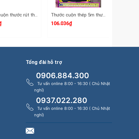
Thước cuộn thước rút thước kéo 5m 5 mét bản 25mm HTC HiLock-25 model HTCB0525 tự động khóa
Thước cuộn thép 5m thước kéo 5 mét 1 mặt hệ mét inch bản 19mm Stanley STHT37191
₫
106.036₫
25.300₫
Tổng đài hỗ trợ
0906.884.300
Tư vấn online 8:00 - 16:30 ( Chủ Nhật
nghỉ)
0937.022.280
Tư vấn online 8:00 - 16:30 ( Chủ Nhật
nghỉ)